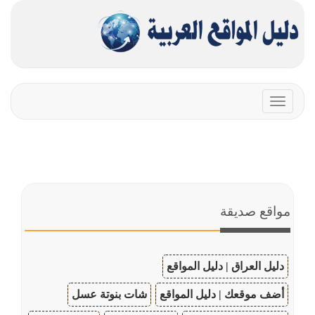
Toggle
navigation
مواقع صديقة
دليل العراق | دليل المواقع
أضف موقعك | دليل المواقع
شات بنوتة عسل