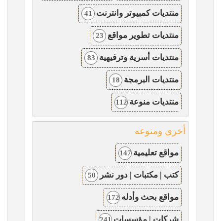
منتديات كمبيوتر وانترنت
41
منتديات تطوير مواقع
23
منتديات أسرية وترفيهية
83
منتديات البرمجة
18
منتديات منوعة
112
أخرى ومنوعه
مواقع تعليمية
147
كتب | مكتبات | دور نشر
50
مواقع بحث وأدله
172
شركات | مؤسسات
241