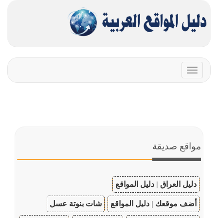
Toggle
navigation
مواقع صديقة
دليل العراق | دليل المواقع
أضف موقعك | دليل المواقع
شات بنوتة عسل