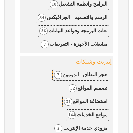
البرامج وانظمة التشغيل
10
الرسم والتصميم - الجرافيكس
54
لغات البرمجة وقواعد البيانات
36
مشغلات الأجهزة - التعريفات
7
إنترنت وشبكات
حجز النطاق - الدومين
7
تصميم المواقع
52
استضافة المواقع
34
مواقع الخدمات
144
مزودي خدمة الإنترنت
2