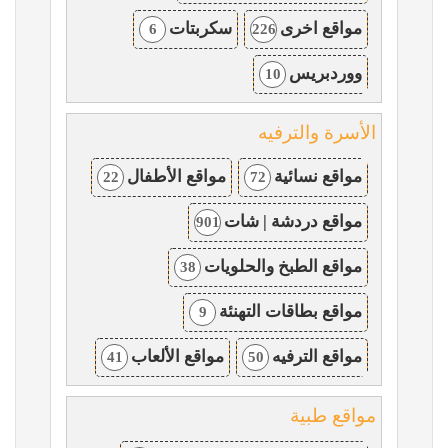
مواقع اخرى
سكربتات
6
226
ووردبريس
10
الأسرة والترفيه
مواقع نسائية
مواقع الأطفال
22
72
مواقع دردشة | شات
901
مواقع الطبخ والحلويات
38
مواقع بطاقات التهنئة
9
مواقع الترفيه
مواقع الألعاب
41
50
مواقع طبية