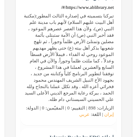
https://www.ablibrary.net/#/
تبركنا بتسميته في إصداره الثالث المطور:(مكتبة
أهل البيت عليهم السلام) لأنهم باب مدينة علم
النبي (ص)، ولأن هذا العصر عصرهم الموعود ،
فقد أخبر النبي (ص) أن الأمة ستبتلى بأئمة
مضلين وتمتلئ الأرض ظلماً وجوراً ، ثم تلهج
شعوبها بذكر أهل بيته (ع) حتى يظهر مهديهم
الموعود روحي له الفداء ، فيملأ الأرض قسطاً
وعدلاً ، كما ملئت ظلماً وجوراً. والآن في العام
السابع والعشرين لعملنا في هذا المشروع ،
توفقنا لتطوير البرنامج كلياً وكتابته من جديد ،
بجهود الأخ النبيل الشريف المهندس محمود
فخرائي أعزه الله . وقد تكلل عملنا بالنجاح ولله
الحمد ، ببركة رعاية المرجع الديني الأعلى السيد
علي الحسيني السيستاني دام ظله.
الزيارات: 898 | التقييم: 0 | المقيّمين: 0 | الدولة:
إيران
| اللغة:
عربي