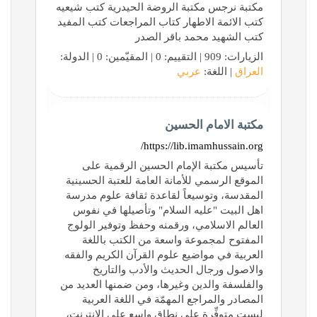
مكتبة نرجس مكتبة الروضة الحيدرية كتب شيعيه
كتب الائمة الاطهار كتاب المراجعات كتب المفيد
كتب الشهيد محمد باقر الصدر
الزيارات: 909 | التقييم: 0 | المقيّمين: 0 | الدولة:
العراق
| اللغة:
عربي
مكتبة الامام الحسين
https://lib.imamhussain.org/
تأسيس مكتبة الإمام الحسين الرقمية على
الموقع الرسمي للأمانة العامة للعتبة الحسينية
المقدسة، وتوسيعاً لقاعدة ثقافة علوم مدرسة
اهل البيت "عليه السلام" وتأصيلها في نفوس
العالم الاسلامي، ورقمنه وحفظ وتوفير الولوج
المفتوح لمجموعة واسعة من الكتب باللغة
العربية في مواضيع علوم القرآن الكريم والفقه
والاصول ورجال الحديث والأدب والتاريخ
والفلسفة والدين وغيرها، ومن ضمنها العديد من
المصادر والمراجع المهمّة في اللغة العربية
ليست متوفِّرة على نطاق واسع على الإنترنت،