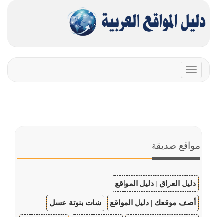
Toggle
navigation
مواقع صديقة
دليل العراق | دليل المواقع
أضف موقعك | دليل المواقع
شات بنوتة عسل