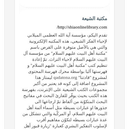
مكتبة الشيعة
http://shiaonlinelibrary.com/
تقدم اليكم، مؤسسة آية الله العظمى الميلاني
لإحياء الفكر الشيعي، هذه المكتبه الإلكترونية
والتي هي بالأصل متوفرة على القرص باسم
"مكتبة أهل البيت عليهم السلام" من مؤسسة آل
البيت عليهم السلام لاحياء التراث. تمّ إعادة
تنظيم كتب "مكتبة أهل البيت عليهم السلام" و
فهرستها آليا بواسطة محرك فهرسة المحتوى
لمشروع "قادتنا" qadatona.org ليمتاز هذا
المشروع اضافة إلى كونه قد يعتبر من أكبر
مجموعات الكتب الشيعية على الإنترنت، بفهرسة
هذه الكتب بحيث يوفّر للقارئ البحث في مفاتيح
البحث المتكوّنة من ألفاظ تمّ ارجاعها الى
جذورها او عبارات بسيطة مثل أسماء أئمة أهل
البيت عليهم السلام، أو المركّبة والتي تتشكل من
عدة عبارات بسيطه لتكوّن مفاهيم أقرب
لإسلوب التفكير البشري كعبارة "زيارة قبور أهل