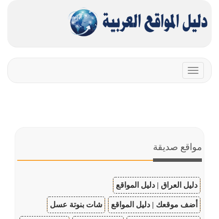
Toggle
navigation
مواقع صديقة
دليل العراق | دليل المواقع
أضف موقعك | دليل المواقع
شات بنوتة عسل