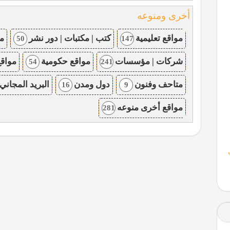
أخرى ومنوعه
مواقع تعليمية
كتب | مكتبات | دور نشر
مو
50
147
شركات | مؤسسات
مواقع حكومية
مواقع
54
241
متاحف وفنون
دول ومدن
البريد المجاني
16
9
مواقع أخرى منوعه
281