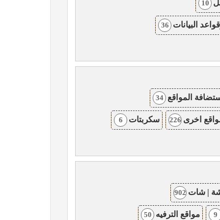
ل
10
واعد البيانات
36
تضافة المواقع
34
واقع اخرى
سكربتات
6
226
ة | شات
902
مواقع الترفيه
50
9