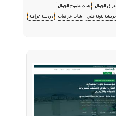
عراق للجوال
شات طموح للجوال
دردشة بنوتة قلبي
شات عراقيات
دردشة عراقية