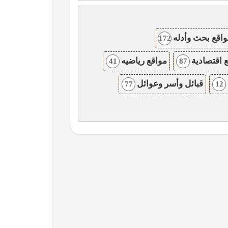
اقع بحث وأدله
172
 اقتصادية
مواقع رياضيه
41
87
قبائل وأسر وعوائل
77
12