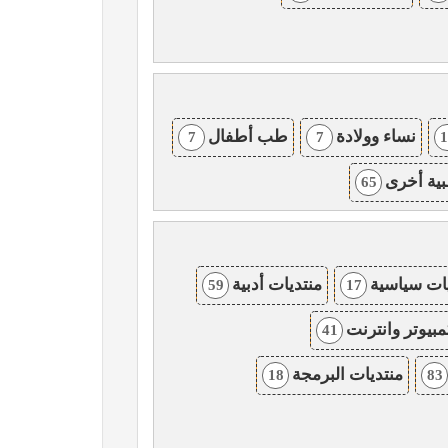
نساء وولادة
طب أطفال
7
7
1
ية أخرى
65
ات سياسية
منتديات أدبية
59
17
مبيوتر وانترنت
41
منتديات البرمجة
18
83