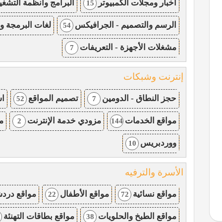
اخبار ومجلات الكمبيوتر
البرامج وانظمة التشغي
15
الرسم والتصميم - الجرافيكس
لغات البرمجة وق
54
مشغلات الأجهزة - التعريفات
7
إنترنت وشبكات
حجز النطاق - الدومين
تصميم المواقع
اس
52
7
مواقع الخدمات
مزودي خدمة الإنترنت
م
2
144
ووردبريس
10
الأسرة والترفيه
مواقع نسائية
مواقع الأطفال
مواقع دردش
22
72
مواقع الطبخ والحلويات
مواقع بطاقات التهنئة
38