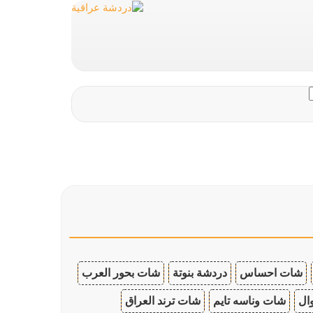
شات احساس
دردشة بنوتة
شات بحور العرب
ال
شات وناسه تايم
شات ترند العراق