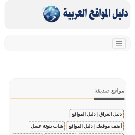
Toggle
navigation
مواقع صديقة
دليل العراق | دليل المواقع
أضف موقعك | دليل المواقع
شات بنوتة عسل