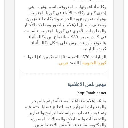
وكالة أنباء يونهاب المعروفة باسم يونهاب هي
إحدى كبرى وكالات الأنباء في كوريا الجنوبية،
يونهاب تقوم بتزويد الجرائد وشبكات التلفزيون
ومختلف وسائل الإعلام، بالصور ومقالات الأخبار
والمعلومات الأخري في كوريا الجنوبية، تأسست
في 19 ديسمبر، 1980، باندماج بين وكالة أنباء
هابدونغ وأورينت برس على شكل وكالة أنباء
كيودو اليابانية.
الزيارات: 570 | التقييم: 0 | المقيّمين: 0 | الدولة:
كوريا الجنوبية
| اللغة:
عربي
مهجر بلس الاعلامية
http://mahjar.net
منصّة إعلامية تفاعلية مستقلّة تهتم بالمهجر
والمتغيرات المؤثّرة فيه، لتعالج قضايا اجتماعية
وثقافية واقتصادية، بواسطة البرامج والتقارير
والتحقيقات والمقابلات والمقالات المصورة
والمكتوبة، مستعينة بثلّة من الاختصاصيين.