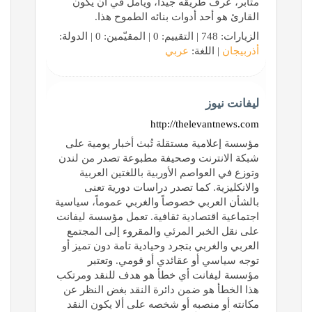
مثابر، عرف طريقه جيدا، ويأمل في أن يكون
القارئ هو أحد أدوات بنائه الطموح هذا.
الزيارات: 748 | التقييم: 0 | المقيّمين: 0 | الدولة:
أذربيجان
| اللغة:
عربي
ليفانت نيوز
http://thelevantnews.com
مؤسسة إعلامية مستقلة تُبث أخبار يومية على
شبكة الانترنت وصحيفة مطبوعة تصدر من لندن
وتوزع في العواصم الأوربية باللغتين العربية
والانكليزية. كما تصدر دراسات دورية تعنى
بالشأن العربي خصوصاً والغربي عموماً، سياسية
اجتماعية اقتصادية ثقافية. تعمل مؤسسة ليفانت
على نقل الخبر المرئي والمقروء إلى المجتمع
العربي والغربي بتجرد وحيادية تامة دون تميز أو
توجه سياسي أو عقائدي أو قومي. وتعتبر
مؤسسة ليفانت أي خطأ هو هدف للنقد ومرتكب
هذا الخطأ هو ضمن دائرة النقد بغض النظر عن
مكانته أو منصبه أو شخصه على ألا يكون النقد