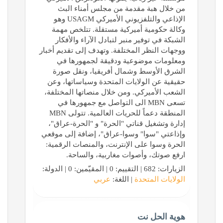
من خلال هبة مقدمة من مجلس أمناء البث
الإذاعي والتلفزيوني الأميركي USAGM وهو
وكالة حكومية أميركية مستقلة. تتلخص مهمة
الشبكة في توفير منبر لتبادل الآراء والأفكار
ووجهات النظر المختلفة. وتهدف إلى تقديم أخبار
ومعلومات موضوعية ودقيقة لجمهورها في
الشرق الأوسط وشمال أفريقيا، ونقل صورة
حقيقية عن الولايات المتحدة وسياساتها، وعن
الشعب الأميركي. ومن خلال منصاتها المختلفة،
تسعى MBN الى التواصل مع جمهورها في
المنطقة دعماً للحريات العالمية. تتولى MBN
إدارة وتشغيل قناتي "الحرة" و "الحرة-عراق"،
وإذاعتي "سوا" وسوا-عراق"، إضافة إلى موقعي
الحرة وسوا على الإنترنت، والمنصات الرقمية:
ارفع صوتك، وأصوات مغاربية، والساحة.
الزيارات: 682 | التقييم: 0 | المقيّمين: 0 | الدولة:
الولايات المتحدة
| اللغة:
عربي
هوية الحل نت