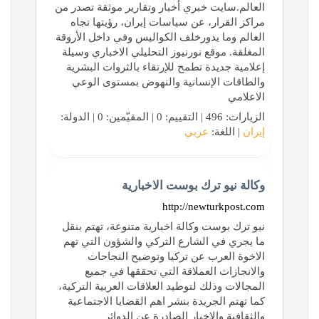
العالم.سايت خبري أخبار وتقارير موثقة تصدر من
مراكز القرار، عن سياسات إيران، رؤيتها تجاه
العالم وما يدورخلف الكواليس وفي داخل الأروقة
المغلقة. موقع نورنيوز التحليلي الاخباري وسيلة
إعلامية جديدة تطمح للإرتقاء بالثروات البشرية
والطاقات الإنسانية والنهوض بمستوى الوعي
الاعلامي
الزيارات: 496 | التقييم: 0 | المقيّمين: 0 | الدولة:
إيران
| اللغة:
عربي
وكالة نيو ترك بوست الاخبارية
http://newturkpost.com
نيو ترك بوست وكالة اخبارية متنوعة، تهتم بنقل
ما يجري في الشارع التركي والشؤون التي تهم
الاخوة العرب عن تركيا وتوضيح النجاحات
والانجازات العملاقة التي تحققها في جميع
المجالات وذلك لتوطيد العلاقات العربية التركية،
كما تهتم الجريدة بنشر اهم القضايا الاجتماعية
والثقافية والاخبار الصادرة عن الدوائر