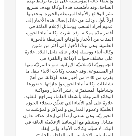
وإضفاء حالة المؤسّسية على كل ما يرتبط بهذه
الساحة، وقد تأسّست هذه الوكالة بهدف تسريع
نشر الوقائع والأنباء المرتبطة بالحوزة، وتحديثها
أولاً بأول، وذلك من خلال إيصال هذه الأخبار إلى
عموم أفراد الشعب ووسائل الإعلام العامّة في
أقصر مدّة ممكنة. وقد نشرت وكالة أنباء الحوزة
المئات من الأخبار والوقائع المرتبطة بالحوزة
العلمية، وهي تبثّ الأخبار إلى أكثر من مئتين
وكالة أنباء ووسيلة إعلام عامّة داخل البلاد، علاوةً
على مختلف قنوات الإذاعة والتلفزة في
الجمهوريّة الإسلاميّة الإيرانية، سواء المرئيّة منها
أو المسموعة، وقد عمدت وكالات الأنباء بنقل ما
يقرب من 80% من أخبار هذه الوكالة. من أهمّ
نشاطات وكالة أنباء الحوزة وإنجازاتها: حضورها
ونشاطها المستمرّ في نشر الأخبار ومواكبة
الوقائع المرتبطة بأنشطة العلماء ومراجع التقليد،
علاوةً على أهم الأنباء التي تتعلّق بفضلاء الحوزة
العلميّة وعموم المدارس والمراكز والمؤسّسات
الحوزويّة، وهي تسعى أيضاً إلى إيجاد علاقة تعاون
متبادل ومنتظم مع الوسائط الإعلاميّة العامّة في
البلاد، لا سيّما وكالات الأنباء، وإلى إيفاد
المراسلين الإخباريين إلى الداخل والخارج،