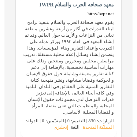
معهد صحافة الحرب والسلام IWPR
http://iwpr.net
يقوم معهد صحافة الحرب والسلام بتنفيذ برامج
لبناء القدرات في أكثر من أربعة وعشرين منطقة
تعاني من النزاعات والأزمات حول العالم. وقد تم
إنشاء المعهد في العام ١٩٩٣ ويركز عمله على
التدريب وإعداد التقارير وبناء المؤسسات. وهذا
يتضمن إنشاء وسائل إعلام محلية مستقلة، تدريب
مراسلين محليين ومحررين ومنتجين وذلك على
مهارات أساسية تخصصية، بالإضافة إلى دعم
كتابة تقارير معمقة وشاملة حول حقوق الإنسان
والحوكمة وقضايا مشابهة، ونشر منهجية كتابة
التقارير المبنية على الحقائق في البلدان النامية
وفي كافة أنحاء العالم، بالإضافة إلى تعزيز
قدرات التواصل لدى مجموعات حقوق الإنسان
المحلية والمنظمات التي تعنى بقضايا المرأة
والقضايا المحلية الأساسي.
الزيارات: 830 | التقييم: 0 | المقيّمين: 0 | الدولة:
المملكة المتحدة
| اللغة:
إنجليزي