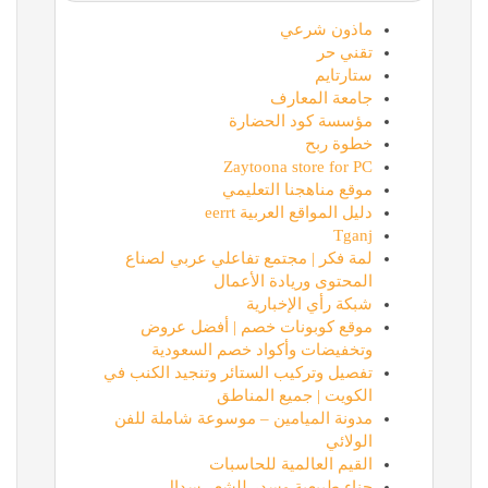
ماذون شرعي
تقني حر
ستارتايم
جامعة المعارف
مؤسسة كود الحضارة
خطوة ربح
Zaytoona store for PC
موقع مناهجنا التعليمي
دليل المواقع العربية eerrt
Tganj
لمة فكر | مجتمع تفاعلي عربي لصناع
المحتوى وريادة الأعمال
شبكة رأي الإخبارية
موقع كوبونات خصم | أفضل عروض
وتخفيضات وأكواد خصم السعودية
تفصيل وتركيب الستائر وتنجيد الكنب في
الكويت | جميع المناطق
مدونة الميامين – موسوعة شاملة للفن
الولائي
القيم العالمية للحاسبات
حناء طبيعية وسدر للشعر سدال