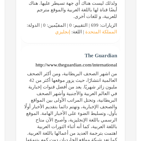
ولذلك ليست هناك أي جهة تسيطر عليها. هناك
أيضًا قناة لها باللغة العربية والموقع مترجم
للعربية، و للغات أخرى.
الزيارات: 699 | التقييم: 0 | المقيّمين: 0 | الدولة:
المملكة المتحدة
| اللغة:
إنجليزي
The Guardian
http://www.theguardian.com/international
من اشهر الصحف البريطانية، ومن أكثر الصحف
العالمية انتشارًا، حيث يزور موقعها أكثر من 42
مليون زائر شهريًا. يعد من أفضل قنوات إخبارية
في العالم العربية والأجنبية وأشهر الصحف
البريطانية، وتحتل المراتب الأولى بين المواقع
والصحف الإخبارية، وتهتم دائما بتقديم الأخبار أولًا
بأول، وتسليط الضوء على الأخبار الهامة. الموقع
الرسمي باللغة الإنجليزية، وأصبح الآن متاح
باللغة العربية، كما أنه أثناء الثورات العربية
اهتمت بترجمة العديد من أعمالها باللغة العربية.
كما تعد شبكة مواقع الجارديان دوت كوم بتنوعها