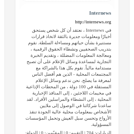
Internews
http://internews.org
في Internews ، نعتقد أن كل شخص يستحق
أخبارًا ومعلومات جديرة بالثقة لاتخاذ قرارات
مستنيرة بشأن حياتهم ومساءلة السلطة. نقوم
بتدريب الصحفيين ونشطاء الحقوق الرقمية ،
ومعالجة المعلومات المضللة ، وتقديم الخبرة
التجارية لمساعدة وسائل الإعلام على أن تصبح
مستدامة مالياً. نقوم بكل هذا بالشراكة مع
المجتمعات المحلية - الذين هم أفضل الناس
لمعرفة ما يصلح. نحن ندعم وسائل الإعلام
المستقلة في 100 دولة ، من المحطات الإذاعية
في مخيمات اللاجئين ، إلى المنافذ الإخبارية
المحلية ، إلى النشطاء والمراسلين الأفراد. لقد
ساعدنا شركائنا في الوصول إلى ملايين
الأشخاص بمعلومات محلية عالية الجودة تنقذ
الأرواح وتحسن سبل العيش وتحمل المؤسسات
المسؤولية.
الزيارات: 704 | التقييم: 0 | المقيّمين: 0 | الدولة: