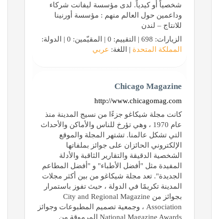
شخصياً أو كيدياً. لدى مؤسسة ليفانت شركاء
وداعمين حول العالم منهم : مؤسسة أورنينا
للانتاج – لندن
الزيارات: 698 | التقييم: 0 | المقيّمين: 0 | الدولة:
المملكة المتحدة
| اللغة:
عربي
Chicago Magazine
http://www.chicagomag.com
كانت مجلة شيكاغو جزءًا من نسيج المدينة منذ
عام 1970 ، وهي تؤرخ للناس والأماكن والأحداث
التي تشكل عالمنا. تشتهر المجلة والموقع
الإلكتروني الحائزان على جوائز بملفاتها
الشخصية الدقيقة والتقارير الثاقبة والأدلة
المفيدة مثل "أفضل الأطباء" و "أفضل المطاعم
الجديدة". تعد مجلة شيكاغو من بين أكثر مجلات
المدينة تكريمًا في الدولة ، حيث تفوز باستمرار
بجوائز من City and Regional Magazine
Association ، وجمعية تصميم المطبوعات وجوائز
National Magazine Awards المرموقة من