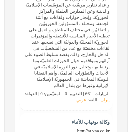
وإعداد تقارير موسّعة عن المؤسّسات الإسلاميّة
والدينية وعن المدارس العلميّة والمراكز
الحوزويّة، وإنجاز حوارات ولقاءات مع أئمّة
الجمعة، ومختلف المسؤولين الحوزويّين
والثقافيّين في مختلف المناطق، والعمل على
تغطية الأخبار المناسبة للأنشطة والمؤتمرات
الحوزويّة المحليّة والدوليّة التي تصحبها عقد
لقاءات مختصّة مع عدد من الشخصيّات في
الداخل والخارج، وذلك بقصد تسليط الضوء على
آرائهم ومواقفهم حيال الحوزات العلميّة وما
يرتبط بها، وتحليل دور الثورة الإسلاميّة في
الأحداث والتطوّرات العالميّة، وأهم القضايا
اليوميّة المعاشة في الجمهوريّة الإسلاميّة
الإيرانية وغيرها من بلدان العالم.
الزيارات: 661 | التقييم: 0 | المقيّمين: 0 | الدولة:
إيران
| اللغة:
عربي
وكالة يونهاب للأنباء
http://ar.yna.co.kr