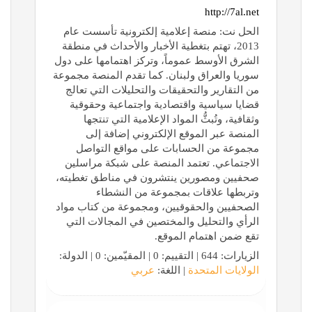
http://7al.net
الحل نت: منصة إعلامية إلكترونية تأسست عام
2013، تهتم بتغطية الأخبار والأحداث في منطقة
الشرق الأوسط عموماً، وتركز اهتمامها على دول
سوريا والعراق ولبنان. كما تقدم المنصة مجموعة
من التقارير والتحقيقات والتحليلات التي تعالج
قضايا سياسية واقتصادية واجتماعية وحقوقية
وثقافية، وتُبثُّ المواد الإعلامية التي تنتجها
المنصة عبر الموقع الإلكتروني إضافة إلى
مجموعة من الحسابات على مواقع التواصل
الاجتماعي. تعتمد المنصة على شبكة مراسلين
صحفيين ومصورين ينتشرون في مناطق تغطيته،
وتربطها علاقات بمجموعة من النشطاء
الصحفيين والحقوقيين، ومجموعة من كتاب مواد
الرأي والتحليل والمختصين في المجالات التي
تقع ضمن اهتمام الموقع.
الزيارات: 644 | التقييم: 0 | المقيّمين: 0 | الدولة:
الولايات المتحدة
| اللغة:
عربي