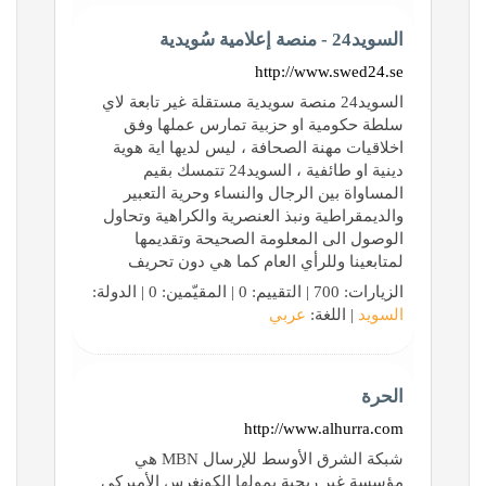
السويد24 - منصة إعلامية سُويدية
http://www.swed24.se
السويد24 منصة سويدية مستقلة غير تابعة لاي
سلطة حكومية او حزبية تمارس عملها وفق
اخلاقيات مهنة الصحافة ، ليس لديها اية هوية
دينية او طائفية ، السويد24 تتمسك بقيم
المساواة بين الرجال والنساء وحرية التعبير
والديمقراطية ونبذ العنصرية والكراهية وتحاول
الوصول الى المعلومة الصحيحة وتقديمها
لمتابعينا وللرأي العام كما هي دون تحريف
الزيارات: 700 | التقييم: 0 | المقيّمين: 0 | الدولة:
السويد
| اللغة:
عربي
الحرة
http://www.alhurra.com
شبكة الشرق الأوسط للإرسال MBN هي
مؤسسة غير ربحية يمولها الكونغرس الأميركي