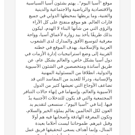
موقع "آسيا اليوم".. يهتم بشئون آسيا السياسية
والاقتصادية والرياضية والاجتماعية والدينية
والفنية، وما يربطها بمحيطها الدولي في جميع
قارات العالم. هو موقع منفتح على كل الآراء
والرؤى التي من شأنها البناء لا الهدم، ليكون
بذلك طريقًا يأخذ بيد زواره لأعماق آسيا، وواحة
معرفية لتوسيع الأفق والمدارك لدى الشعوب
العربية والإسلامية. يهدف الموقع في خطته
القريبة إلى وضع استراتيجيات إدارة الأزمات في
دول آسيا بشكل خاص، والعالم بشكل عام، عن
طريق أساتذة ومتخصصين في الشئون الآسيوية
والدولية، انطلاقا من المسئولية المهنية
والإنسانية، ودرءًا للعديد من المفاسد التي قد
تضاعف الأوجاع التي تعيشها كثير من الدول
الآسيوية والعالم، وإسهاما في إنهاء حالات التنافر
المجتمعية والتي قد يكون للتدخلات الأجنبية يدٌ
فيها. إننا في “آسيا اليوم”، سنسعى لتقديم يد
العون لكل الحالمين بعالم يملؤه الخير والسلام،
وتكون المعرفة الهادفة وأصحابها فيه هم أولا
وقبل غيرهم. طموحاتنا ليست أحلاما بعيدة
المنال، وإنما أهداف يسعى لتحقيقها فريق عمل