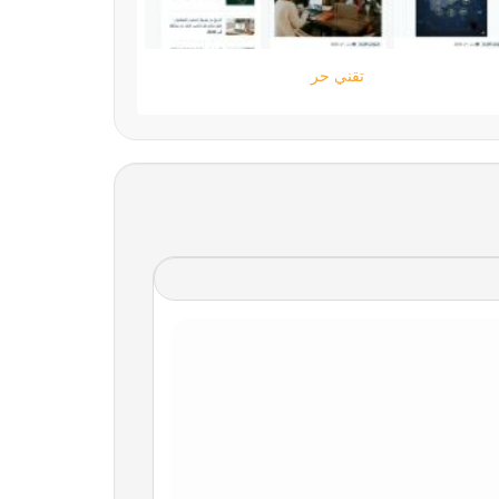
ستارتايم