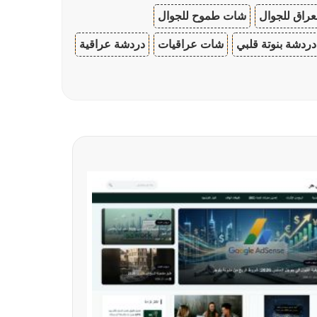
عراق للجوال
شات طموح للجوال
دردشة بنوتة قلبي
شات عراقيات
دردشة عراقية