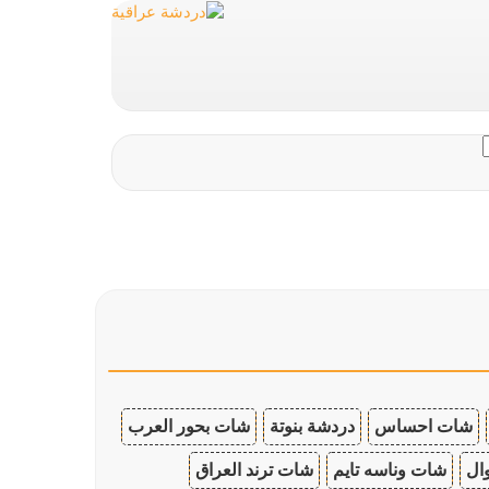
شات احساس
دردشة بنوتة
شات بحور العرب
ال
شات وناسه تايم
شات ترند العراق