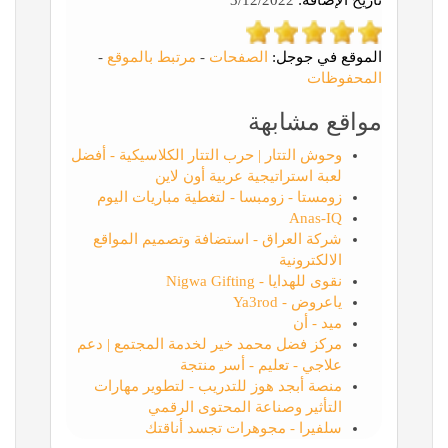
تاريخ الإضافة:
3/12/2022
الموقع في جوجل:
الصفحات
-
مرتبط بالموقع
-
المحفوظات
مواقع مشابهة
وحوش التتار | حرب التتار الكلاسيكية - أفضل
لعبة استراتيجية عربية أون لاين
زومستا - زومبسا - لتغطية مباريات اليوم
Anas-IQ
شركة العراق - استضافة وتصميم المواقع
الالكترونية
نقوى للهدايا - Nigwa Gifting
ياعروض - Ya3rod
ميد - أن
مركز فضل محمد خير لخدمة المجتمع | دعم
علاجي - تعليم - أسر منتجة
منصة أبجد هوز للتدريب - لتطوير مهارات
التأثير وصناعة المحتوى الرقمي
سلفيرا - مجوهرات تجسد أناقتك