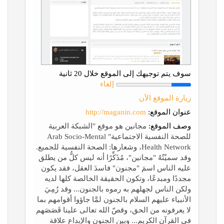
سوف يتم توجيهك إلى الموقع خلال 20 ثانية
إلغاء
زيارة الموقع الآن
عنوان الموقع:
http://maganin.com
وصف الموقع:
مجانين هو موقع "الشبكة العربية
للصحة النفسية الاجتماعية" Arab Socio-Mental
Health Network، وشعارها: الصحة النفسية للجميع.
وقد سميْتُهُ "مجانين"، مُذَكِّرًا أنه ليس كلُّ من يطلق
عليه الناس اسمَ "مجنون" فاسدَ العقل، فقد يكون
مجددًا ومبدعًا، وتكون الحقيقة الخالصة كلها لديه
ولكن الناس لجهلهم به رموه بالجنون... وقد رُمِيَ
الأنبياء عليهم السلام بالجنون لمَّا جاؤوا أقوامهم بما
لا يعرفونه من الحق، وقصّ الله تعالى علينا قَصَصَهم
في القرآن الكريم... وبين الجنون والإبداع علاقة