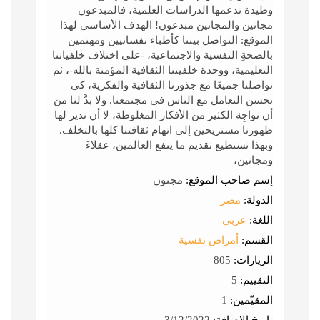
وطيدة تدعمها الدراسات العلمية، فالمبدعون
مجانين والمجانين مبدعون! الهدف الأساسي لهذا
الموقع: التواصل بيننا كأطباء نفسانيين ومهتمين
بالصحةِ النفسية والاجتماعية، -على اختلاف خلفياتنا
التعليمية، ووحدة خلفيتنا الثقافية المؤمنة بالله-، ثم
تواصلنا جميعًا مع جذورنا الثقافية والفكرية، كي
نحسن التعامل مع الناس في مجتمعنا. ولا بدَّ لنا من
أن نواجِهَ الكثير من الأفكار المغلوطة، لا أن ندير لها
ظهورنا مستريحين إلى اتهام ثقافتنا كلها بالتخلف.
وبهذا نستطيع تقديم ما ينفع العالمين، عقلاءَ
ومجانين،
إسم صاحب الموقع:
مجنون
الدولة:
مصر
اللغة:
عربي
القسم:
أمراض نفسية
الزيارات:
805
التقييم:
5
المقيّمين:
1