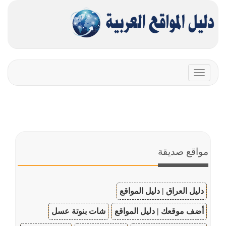
Toggle
navigation
مواقع صديقة
دليل العراق | دليل المواقع
أضف موقعك | دليل المواقع
شات بنوتة عسل