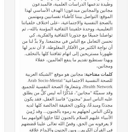
وطيدة تدعمها الدراسات العلمية، فالمبدعون
مجانين والمجانين مبدعون! الهدف الأساسي لهذا
الموقع: التواصل بيننا كأطباء نفسانيين ومهتمين
بالصحةِ النفسية والاجتماعية، -على اختلاف خلفياتنا
التعليمية، ووحدة خلفيتنا الثقافية المؤمنة بالله-، ثم
تواصلنا جميعًا مع جذورنا الثقافية والفكرية، كي
نحسن التعامل مع الناس في مجتمعنا. ولا بدَّ لنا من
أن نواجِهَ الكثير من الأفكار المغلوطة، لا أن ندير لها
ظهورنا مستريحين إلى اتهام ثقافتنا كلها بالتخلف.
وبهذا نستطيع تقديم ما ينفع العالمين، عقلاءَ
ومجانين،
كلمات مفتاحية:
مجانين هو موقع "الشبكة العربية
للصحة النفسية الاجتماعية" Arab Socio-Mental
Health Network، وشعارها: الصحة النفسية للجميع.
وقد سميْتُهُ "مجانين"، مُذَكِّرًا أنه ليس كلُّ من يطلق
عليه الناس اسمَ "مجنون" فاسدَ العقل، فقد يكون
مجددًا ومبدعًا، وتكون الحقيقة الخالصة كلها لديه
ولكن الناس لجهلهم به رموه بالجنون... وقد رُمِيَ
الأنبياء عليهم السلام بالجنون لمَّا جاؤوا أقوامهم بما
لا يعرفونه من الحق، وقصّ الله تعالى علينا قَصَصَهم
في القرآن الكريم... وبين الجنون والإبداع علاقة