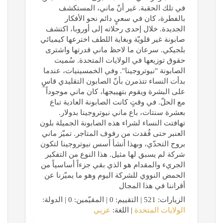
في تلك الحقبة. غير أنّ ماني، المستكشف
بالفطرة، كان في سعيٍ دائم نحو الأفكار
الجديدة. خلال إحدى رحلاته إلى أوروبا، اكتشف
صابونة غير قلويّة وبغاية اللطف اخترعها كيميائي
بلجيكي. سرعان ما لاحظ ماني قدرتها واشترى
حقوق توزيعها في الولايات المتحدة. سُميت
الصابونة "نيوتروجينا". وفي الخمسينيات، عندما
بدأت النساء تتذمرن بأنّ الصابون التقليدي قاسٍ
على البشرة ويقوم بتهييجها، كان ماني موجوداً
مع الحلّ. في وقتٍ كانت الصابونة العادية تباع
بعشرة سنتات، باع ماني نيوتروجينا بدولار.
تهافتت النساء لشراء هذه الصابونة الجميلة بلون
العنبر حتى فُقدت من رفوف المتاجر. تميّز ماني
بروح التحدّي، وبهذا أنشأ أسس نيوتروجينا لتكون
شركة لم يسبق لها مثيل. هذا النوع من التفكير
الجريء والمقدام هو الذي بقي جزءاً أساسياً من
الحمض النووي للشركة اليوم وهو ما يميّزنا عن
أقراننا في هذا المجال
الزيارات: 521 | التقييم: 0 | المقيّمين: 0 | الدولة:
الولايات المتحدة
| اللغة:
عربي