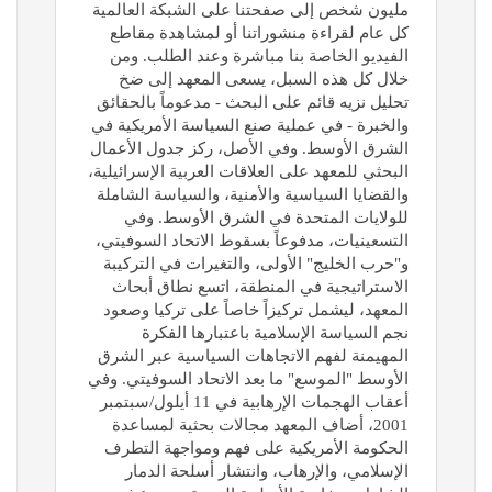
مليون شخص إلى صفحتنا على الشبكة العالمية
كل عام لقراءة منشوراتنا أو لمشاهدة مقاطع
الفيديو الخاصة بنا مباشرة وعند الطلب. ومن
خلال كل هذه السبل، يسعى المعهد إلى ضخ
تحليل نزيه قائم على البحث - مدعوماً بالحقائق
والخبرة - في عملية صنع السياسة الأمريكية في
الشرق الأوسط. وفي الأصل، ركز جدول الأعمال
البحثي للمعهد على العلاقات العربية الإسرائيلية،
والقضايا السياسية والأمنية، والسياسة الشاملة
للولايات المتحدة في الشرق الأوسط. وفي
التسعينيات، مدفوعاً بسقوط الاتحاد السوفيتي،
و"حرب الخليج" الأولى، والتغيرات في التركيبة
الاستراتيجية في المنطقة، اتسع نطاق أبحاث
المعهد، ليشمل تركيزاً خاصاً على تركيا وصعود
نجم السياسة الإسلامية باعتبارها الفكرة
المهيمنة لفهم الاتجاهات السياسية عبر الشرق
الأوسط "الموسع" ما بعد الاتحاد السوفيتي. وفي
أعقاب الهجمات الإرهابية في 11 أيلول/سبتمبر
2001، أضاف المعهد مجالات بحثية لمساعدة
الحكومة الأمريكية على فهم ومواجهة التطرف
الإسلامي، والإرهاب، وانتشار أسلحة الدمار