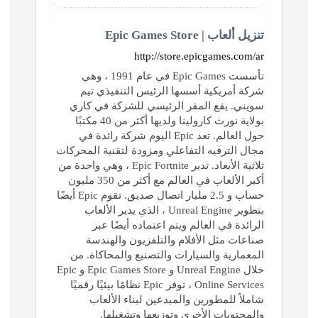
تنزيل ألعاب | Epic Games Store
http://store.epicgames.com/ar
تأسست Epic Games في عام 1991 ، وهي
شركة أمريكية أسسها الرئيس التنفيذي تيم
سويني. يقع المقر الرئيسي للشركة في كاري
بولاية نورث كارولينا ولديها أكثر من 40 مكتبًا
حول العالم. تعد Epic اليوم شركة رائدة في
مجال الترفيه التفاعلي ومزودة لتقنية المحركات
ثلاثية الأبعاد. تدير Epic Fortnite ، وهي واحدة من
أكبر الألعاب في العالم مع أكثر من 350 مليون
حساب و 2.5 مليار اتصال صديق. تقوم Epic أيضًا
بتطوير Unreal Engine ، الذي يدير الألعاب
الرائدة في العالم ويتم اعتماده أيضًا عبر
صناعات مثل الأفلام والتلفزيون والهندسة
المعمارية والسيارات والتصنيع والمحاكاة. من
خلال Unreal Engine و Epic Games Store و Epic
Online Services ، توفر Epic نظامًا بيئيًا رقميًا
شاملاً للمطورين والمبدعين لبناء الألعاب
والمحتويات الأخرى وتوزيعها وتشغيلها.