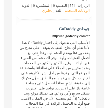
الزيارات: 574 | التقييم: 0 | المقيّمين: 0 | الدولة:
الولايات المتحدة
| اللغة:
إنجليزي
جودادي GoDaddy
http://ae.godaddy.com/ar
الأسباب التي تدعوك إلى اختيار GoDaddy هذا
لأننا نعلم أن نجاح التقنيات يتوقف على نجاح من
يقف وراءها ويقدم الدعم لها، وهذا حتى مع
أفضل التقنيات. ولهذا نوفر لك دعماً من الخبراء
عبر الهاتف، وغيره الكثير والكثير من الخدمات.
يعتمد ملايين من العملاء على نطاقاتنا واستضافة
المواقع التي نوفرها من أجل نشر أفكارهم على
الإنترنت. كل شيء يبدأ مع النطاق. حوِّل فكرتك
إلى حقيقة. اشترِ نطاقاً لتحصل على مساحة
خاصة بك على الإنترنت. تواجد على الإنترنت
بشكل سريع وآمن ودائم. هل تمتلك موقع ويب
بالفعل؟ إذاً، قم بتنصيبه الآن في المكان الأمثل.
فمع أوقات التحميل الرائدة في هذا المجال،