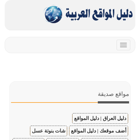
Toggle
navigation
مواقع صديقة
دليل العراق | دليل المواقع
أضف موقعك | دليل المواقع
شات بنوتة عسل