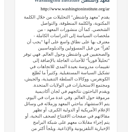
معهد واشنطن Washington Institute
http://www.washingtoninstitute.org/ar
يقدم "معهد واشنطن" التحليلات من خلال الكلمة
المكتوبة، والكلمة المنطوقة، والتواصل
الشخصي. كما أن منشورات المعهد - من
ملخصات السياسة إلى الدراسات الكاملة -
معترف بها على نطاق واسع على أنها "يجب أن
تُقرأ" من قبل المسؤولين والدبلوماسيين
والصحفيين في واشنطن وحول العالم. فهي توفر
"تحليلاً فورياً" للأحداث العاجلة بالإضافة إلى
تقييمات مدروسة بعيدة المدى للاتجاهات في
تشكيل السياسة المستقبلية. وكثيراً ما نُطلِع
الكونغرس، ووكالات السلطة التنفيذية، والجيش،
ومجتمع الاستخبارات في الولايات المتحدة.
ويقدم الباحثون نتائجهم في لجان أكاديمية
مرموقة حول العالم. وفي عدة مرات في اليوم،
يتم الاستشهاد بباحثي المعهد وزملائه في وسائل
الإعلام الأمريكية أو الدولية الكبرى، أو تظهر
مقالاتهم في صفحات الافتتاح لصحف النخبة، أو
يتم إجراء مقابلات معهم على شبكة البرامج
الإخبارية التلفزيونية والإذاعية. ويلجأ أكثر من