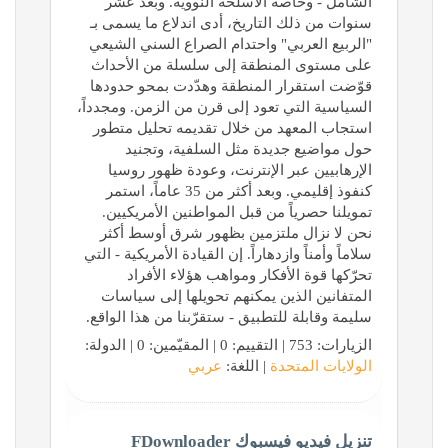
الشامل - وخاصة الأسلحة النووية. وبعد عشر
سنوات من ذلك التاريخ، أدى اندلاع ما يسمى بـ
"الربيع العربي" واحتدام الصراع السني الشيعي
على مستوى المنطقة إلى سلسلة من الأحداث
قوّضت استقرار المنطقة وهدّدت بمحو حدودها
السياسية التي تعود إلى قرن من الزمن. ومجدداً،
استجاب المعهد من خلال تقديمه تحليل متطور
حول مواضيع جديدة مثل السلفية، وتجنيد
الإرهابيين عبر الإنترنت، وعودة ظهور روسيا
كنفوذ إقليمي. وبعد أكثر من 35 عاماً، استمر
تمويلنا حصرياً من قبل المواطنين الأمريكيين.
نحن لا نزال ملتزمين بظهور شرق أوسط أكثر
سلاماً وأمناً وازدهاراً. إن القيادة الأمريكية - التي
تحرّكها قوة الأفكار ومواهب هؤلاء الأفراد
المتفانين الذين يمكنهم تحويلها إلى سياسات
سليمة وقابلة للتطبيق - ستقرّبنا من هذا الواقع.
الزيارات: 753 | التقييم: 0 | المقيّمين: 0 | الدولة:
الولايات المتحدة
| اللغة:
عربي
تنزيل فيديو فيسبوك FDownloader