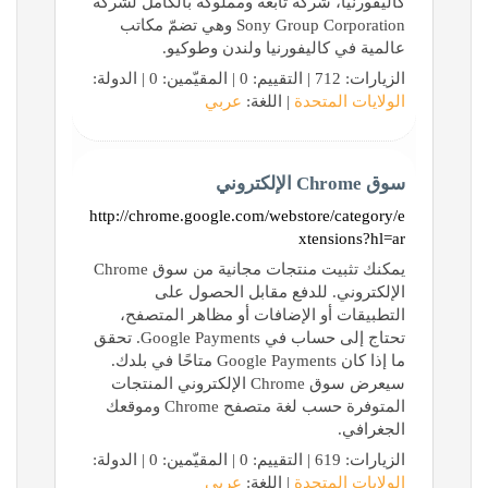
كاليفورنيا، شركة تابعة ومملوكة بالكامل لشركة
Sony Group Corporation وهي تضمّ مكاتب
عالمية في كاليفورنيا ولندن وطوكيو.
الزيارات: 712 | التقييم: 0 | المقيّمين: 0 | الدولة:
الولايات المتحدة
| اللغة:
عربي
‏سوق Chrome الإلكتروني
http://chrome.google.com/webstore/category/e
xtensions?hl=ar
يمكنك تثبيت منتجات مجانية من سوق Chrome
الإلكتروني. للدفع مقابل الحصول على
التطبيقات أو الإضافات أو مظاهر المتصفح،
تحتاج إلى حساب في Google Payments. تحقق
ما إذا كان Google Payments متاحًا في بلدك.
سيعرض سوق Chrome الإلكتروني المنتجات
المتوفرة حسب لغة متصفح Chrome وموقعك
الجغرافي.
الزيارات: 619 | التقييم: 0 | المقيّمين: 0 | الدولة:
الولايات المتحدة
| اللغة:
عربي