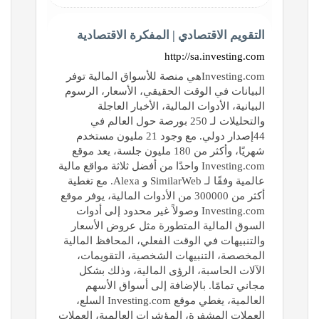
التقويم الاقتصادي | المفكرة الاقتصادية
http://sa.investing.com
Investing.comهي منصة للأسواق المالية توفر
البيانات في الوقت الحقيقي، الأسعار، الرسوم
البيانية، الأدوات المالية، الأخبار العاجلة
والتحليلات لـ 250 بورصة حول العالم في
44إصدار دولي. مع وجود 21 مليون مستخدم
شهريًا، وأكثر من 180 مليون جلسة، يعد موقع
Investing.com واحدًا من أفضل ثلاثة مواقع مالية
عالمية وفقًا لـ SimilarWeb و Alexa. مع تغطية
أكثر من 300000 من الأدوات المالية، يوفر موقع
Investing.com وصولاً غير محدود إلى أدوات
السوق المالية المتطورة مثل عروض الأسعار
والتنبيهات في الوقت الفعلي، المحافظ المالية
المخصصة، التنبيهات الشخصية، التقويمات،
الآلات الحاسبة، الرؤى المالية، وذلك بشكل
مجاني تمامًا. بالإضافة إلى أسواق الأسهم
العالمية، يغطي موقع Investing.com السلع،
العملات المشفرة، المؤشرات العالمية، العملات