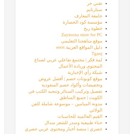
تقني حر
ستارتايم
جامعة المعارف
مؤسسة كود الحضارة
خطوة ربح
Zaytoona store for PC
موقع مناهجنا التعليمي
دليل المواقع العربية eerrt
Tganj
لمة فكر | مجتمع تفاعلي عربي لصناع
المحتوى وريادة الأعمال
شبكة رأي الإخبارية
موقع كوبونات خصم | أفضل عروض
وتخفيضات وأكواد خصم السعودية
تفصيل وتركيب الستائر وتنجيد الكنب في
الكويت | جميع المناطق
مدونة الميامين – موسوعة شاملة للفن
الولائي
القيم العالمية للحاسبات
حناء طبيعية وسدر للشعر سدال
حصري | منصة أخبار ومحتوى عربي حصري