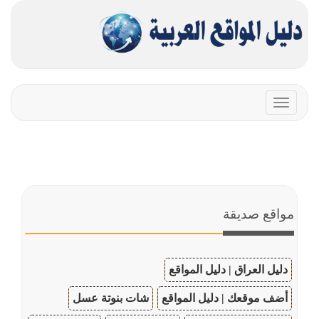
Toggle
navigation
مواقع صديقة
دليل العراق | دليل المواقع
أضف موقعك | دليل المواقع
شات بنوتة عسل