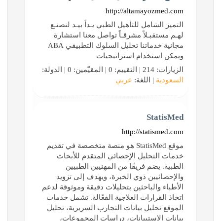
http://altamayozmed.com
التميز الشامل للتأهيل الطبي يـداً بيـد لنصنـع
لهـم مستقبـلاً مشرقـاً تواصل معنا استشارة
مجانية خدماتنا تحليل السلوك التطبيقي ABA
ويمكن استخدام استراتيجيات
الزيارات: 214 | التقييم: 0 | المقيّمين: 0 | الدولة:
السعودية
| اللغة:
عربي
StatisMed
http://statismed.com
موقع StatisMed هو منصة متخصصة في تقديم
خدمات التحليل الإحصائي المتقدم للأبحاث
الطبية. يضم فريقًا من المهنيين الطبيين
والإحصائيين ذوي الخبرة، ويهدف إلى تزويد
الأطباء والباحثين بتحليلات دقيقة وموثوقة لدعم
اتخاذ القرارات العلاجية الفعّالة. تشمل خدمات
الموقع تحليل بيانات التجارب السريرية، تحليل
بيانات الاستبيانات، دراسات المجموعات،