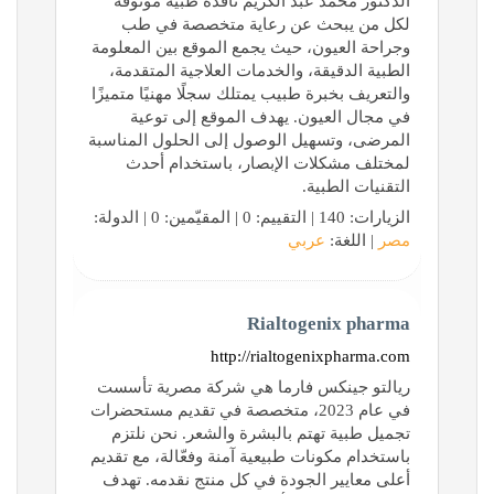
الدكتور محمد عبد الكريم نافذة طبية موثوقة
لكل من يبحث عن رعاية متخصصة في طب
وجراحة العيون، حيث يجمع الموقع بين المعلومة
الطبية الدقيقة، والخدمات العلاجية المتقدمة،
والتعريف بخبرة طبيب يمتلك سجلًا مهنيًا متميزًا
في مجال العيون. يهدف الموقع إلى توعية
المرضى، وتسهيل الوصول إلى الحلول المناسبة
لمختلف مشكلات الإبصار، باستخدام أحدث
التقنيات الطبية.
الزيارات: 140 | التقييم: 0 | المقيّمين: 0 | الدولة:
مصر
| اللغة:
عربي
Rialtogenix pharma
http://rialtogenixpharma.com
ريالتو جينكس فارما هي شركة مصرية تأسست
في عام 2023، متخصصة في تقديم مستحضرات
تجميل طبية تهتم بالبشرة والشعر. نحن نلتزم
باستخدام مكونات طبيعية آمنة وفعّالة، مع تقديم
أعلى معايير الجودة في كل منتج نقدمه. تهدف