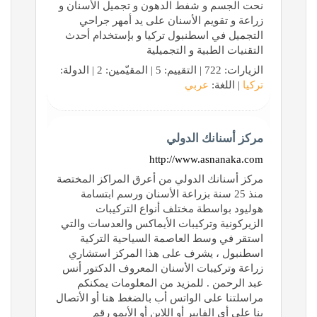
نحت الجسم و شفط الدهون و تجميل الأسنان و
زراعة و تقويم الأسنان على يد أمهر جراحي
التجميل في اسطنبول تركيا و بإستخدام أحدث
التقنيات الطبية و التجميلية
الزيارات: 722 | التقييم: 5 | المقيّمين: 2 | الدولة:
تركيا
| اللغة:
عربي
مركز أسنانك الدولي
http://www.asnanaka.com
مركز أسنانك الدولي من أعرق المراكز المختصة
منذ 25 سنة بزراعة الأسنان ورسم ابتسامة
هوليود بواسطة مختلف أنواع التركيبات
الزيركونية وتركيبات الأيماكس والعدسات والتي
استقر في وسط العاصمة السياحية التركية
اسطنبول ، يشرف على هذا المركز استشاري
زراعة وتركيبات الأسنان المعروف الدكتور أنس
عبد الرحمن . للمزيد من المعلومات يمكنكم
مراسلتنا على الواتس أب بالضغط هنا أو الأتصال
بنا على أي الفايبر أو اللاين أو الأيمو رقم