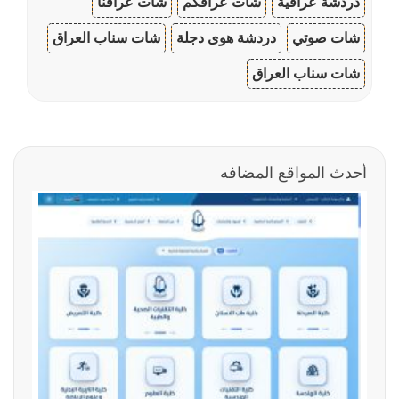
دردشة عراقية
شات عراقكم
شات عراقنا
شات صوتي
دردشة هوى دجلة
شات سناب العراق
شات سناب العراق
أحدث المواقع المضافه