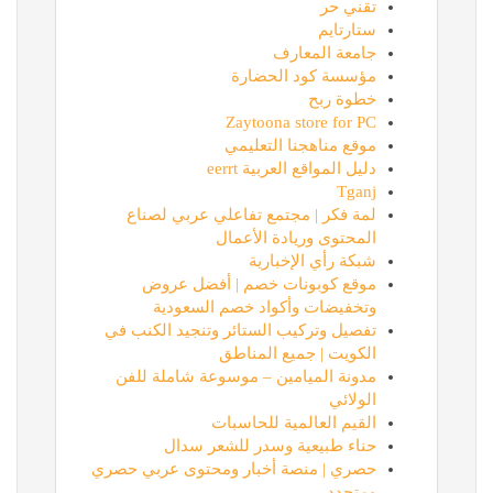
تقني حر
ستارتايم
جامعة المعارف
مؤسسة كود الحضارة
خطوة ربح
Zaytoona store for PC
موقع مناهجنا التعليمي
دليل المواقع العربية eerrt
Tganj
لمة فكر | مجتمع تفاعلي عربي لصناع
المحتوى وريادة الأعمال
شبكة رأي الإخبارية
موقع كوبونات خصم | أفضل عروض
وتخفيضات وأكواد خصم السعودية
تفصيل وتركيب الستائر وتنجيد الكنب في
الكويت | جميع المناطق
مدونة الميامين – موسوعة شاملة للفن
الولائي
القيم العالمية للحاسبات
حناء طبيعية وسدر للشعر سدال
حصري | منصة أخبار ومحتوى عربي حصري
ومتجدد