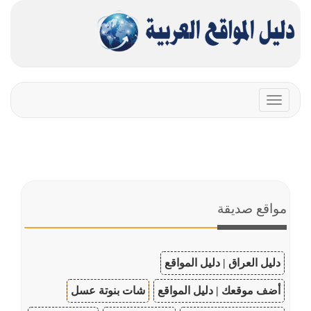
Toggle
navigation
مواقع صديقة
دليل العراق | دليل المواقع
أضف موقعك | دليل المواقع
شات بنوتة عسل