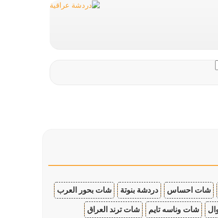
شات احساس
دردشة بنوتة
شات بحور العرب
ال
شات وناسه تايم
شات ترند العراق