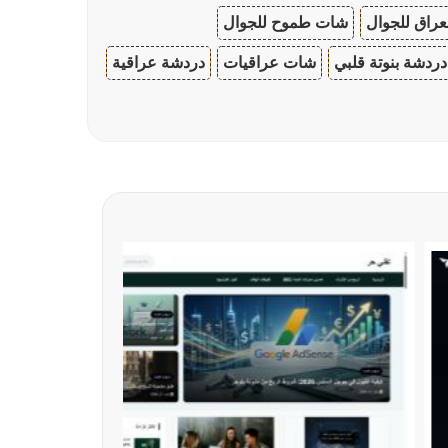
عراق للجوال
شات طموح للجوال
دردشة بنوتة قلبي
شات عراقيات
دردشة عراقية