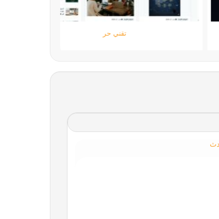
ستارتايم
دث