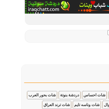
شات احساس
دردشة بنوتة
شات بحور العرب
ال
شات وناسه تايم
شات ترند العراق