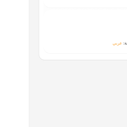
ة:
عربي