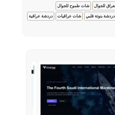
عراق للجوال
شات طموح للجوال
دردشة بنوتة قلبي
شات عراقيات
دردشة عراقية