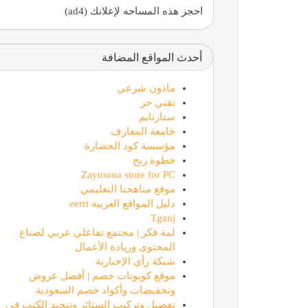
احجز هذه المساحه لإعلانك (ad4)
أحدث المواقع المضافة
ماذون شرعي
تقني حر
ستارتايم
جامعة المعارف
مؤسسة كود الحضارة
خطوة ربح
Zaytoona store for PC
موقع مناهجنا التعليمي
دليل المواقع العربية eerrt
Tganj
لمة فكر | مجتمع تفاعلي عربي لصناع
المحتوى وريادة الأعمال
شبكة رأي الإخبارية
موقع كوبونات خصم | أفضل عروض
وتخفيضات وأكواد خصم السعودية
تفصيل وتركيب الستائر وتنجيد الكنب في