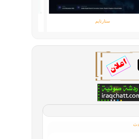
ستارتايم
دث