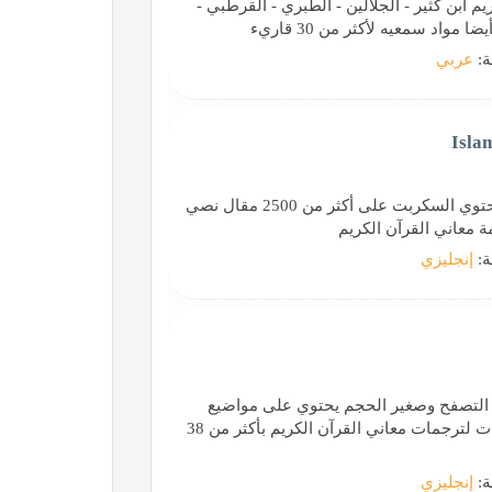
ابن كثير - الجلالين - الطبري - القرطبي -
ة:
عربي
سكربت دعوة بلا حدود الاصدار 2.0 Islam Beyond Borders يحتوي السكربت على أكثر من 2500 مقال نصي
ة:
إنجليزي
 مجاني خفيف التصفح وصغير الحجم يحتوي على مواضيع
كثيرة بروابطها المباشرة وكتب دعوية بأكثر من 88 لغة وإذاعات لترجمات معاني القرآن الكريم بأكثر من 38
ة:
إنجليزي