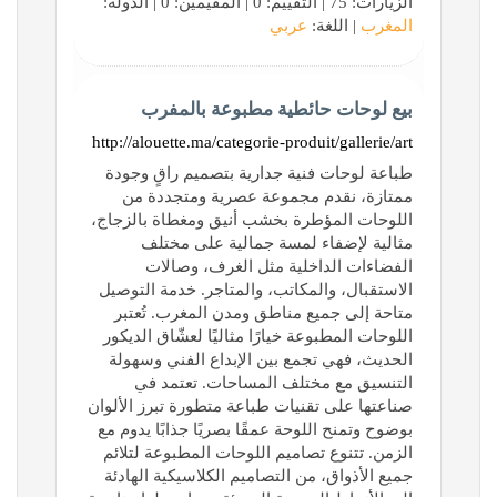
الزيارات: 75 | التقييم: 0 | المقيّمين: 0 | الدولة:
المغرب
| اللغة:
عربي
بيع لوحات حائطية مطبوعة بالمفرب
http://alouette.ma/categorie-produit/gallerie/art
طباعة لوحات فنية جدارية بتصميم راقٍ وجودة
ممتازة، نقدم مجموعة عصرية ومتجددة من
اللوحات المؤطرة بخشب أنيق ومغطاة بالزجاج،
مثالية لإضفاء لمسة جمالية على مختلف
الفضاءات الداخلية مثل الغرف، وصالات
الاستقبال، والمكاتب، والمتاجر. خدمة التوصيل
متاحة إلى جميع مناطق ومدن المغرب. تُعتبر
اللوحات المطبوعة خيارًا مثاليًا لعشّاق الديكور
الحديث، فهي تجمع بين الإبداع الفني وسهولة
التنسيق مع مختلف المساحات. تعتمد في
صناعتها على تقنيات طباعة متطورة تبرز الألوان
بوضوح وتمنح اللوحة عمقًا بصريًا جذابًا يدوم مع
الزمن. تتنوع تصاميم اللوحات المطبوعة لتلائم
جميع الأذواق، من التصاميم الكلاسيكية الهادئة