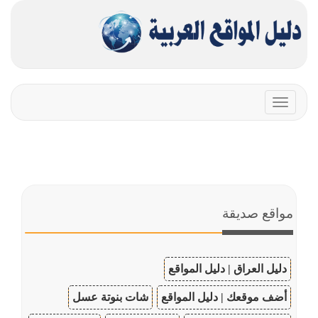
Toggle
navigation
مواقع صديقة
دليل العراق | دليل المواقع
أضف موقعك | دليل المواقع
شات بنوتة عسل