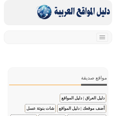
Toggle
navigation
مواقع صديقة
دليل العراق | دليل المواقع
أضف موقعك | دليل المواقع
شات بنوتة عسل