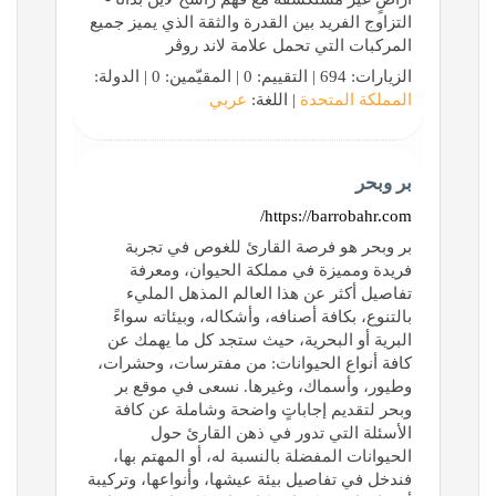
التزاوج الفريد بين القدرة والثقة الذي يميز جميع
المركبات التي تحمل علامة لاند روڤر
الزيارات: 694 | التقييم: 0 | المقيّمين: 0 | الدولة:
المملكة المتحدة
| اللغة:
عربي
بر وبحر
https://barrobahr.com/
بر وبحر هو فرصة القارئ للغوص في تجربة
فريدة ومميزة في مملكة الحيوان، ومعرفة
تفاصيل أكثر عن هذا العالم المذهل المليء
بالتنوع، بكافة أصنافه، وأشكاله، وبيئاته سواءً
البرية أو البحرية، حيث ستجد كل ما يهمك عن
كافة أنواع الحيوانات: من مفترسات، وحشرات،
وطيور، وأسماك، وغيرها. نسعى في موقع بر
وبحر لتقديم إجاباتٍ واضحة وشاملة عن كافة
الأسئلة التي تدور في ذهن القارئ حول
الحيوانات المفضلة بالنسبة له، أو المهتم بها،
فندخل في تفاصيل بيئة عيشها، وأنواعها، وتركيبة