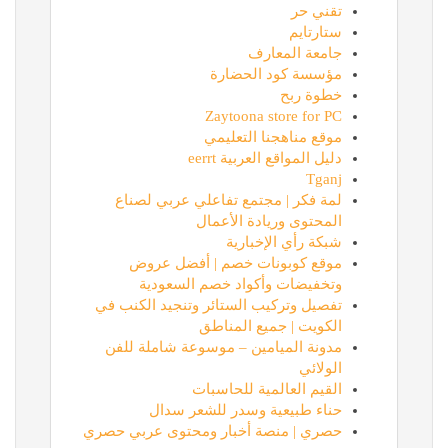
تقني حر
ستارتايم
جامعة المعارف
مؤسسة كود الحضارة
خطوة ربح
Zaytoona store for PC
موقع مناهجنا التعليمي
دليل المواقع العربية eerrt
Tganj
لمة فكر | مجتمع تفاعلي عربي لصناع
المحتوى وريادة الأعمال
شبكة رأي الإخبارية
موقع كوبونات خصم | أفضل عروض
وتخفيضات وأكواد خصم السعودية
تفصيل وتركيب الستائر وتنجيد الكنب في
الكويت | جميع المناطق
مدونة الميامين – موسوعة شاملة للفن
الولائي
القيم العالمية للحاسبات
حناء طبيعية وسدر للشعر سدال
حصري | منصة أخبار ومحتوى عربي حصري