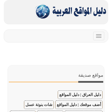
Toggle
navigation
مواقع صديقة
دليل العراق | دليل المواقع
أضف موقعك | دليل المواقع
شات بنوتة عسل