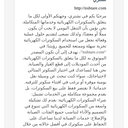
http://nshtare.com
مرحبًا بكم في نشتري، وجهتكم الأولى لكل ما
يتعلق بالسكوترات الكهربائية وخدماتها المتكاملة.
نحن نؤمن بأن التنقل اليومي لا يجب أن يكون
مملًا أو معقدًا، ولذلك نسعى لتقديم حلول عملية
وفعالة تجعل من استخدام السكوترات الكهربائية
تجربة سهلة وممتعة للجميع. رؤيتنا: في
“nshtare.com”، نهدف إلى أن نكون المصدر
الموثوق به لكل ما يتعلق بالسكوترات الكهربائية،
من أحدث الموديلات إلى قطع الغيار والصيانة.
نحن هنا لنساعدك في اختيار السكوتر المثالي
لاحتياجاتك، سواء كنت تبحث عن وسيلة نقل
يومية موفرة أو ترغب في اقتناء سكوتر للترفيه.
خدماتنا: لا نقتصر فقط على بيع السكوترات، بل
نقدم مجموعة متكاملة من الخدمات تشمل:
شراء السكوترات الكهربائية: نقدم لك تشكيلة
واسعة من السكوترات الكهربائية التي تتنوع في
التصميم والأداء لتناسب جميع الفئات. الصيانة
والإصلاح: خدمات الصيانة لدينا تساعدك على
الحفاظ على سكوترك في أفضل حالاته من خلال