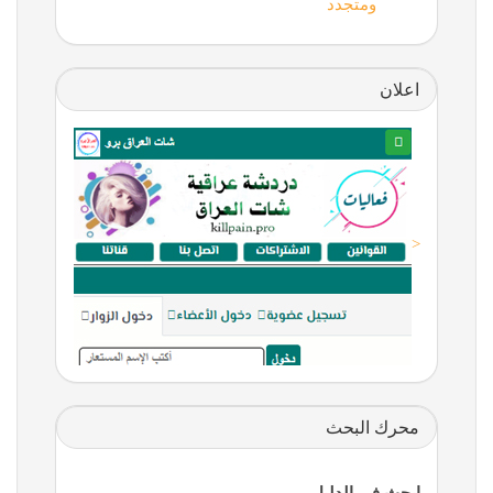
ومتجدد
اعلان
<
محرك البحث