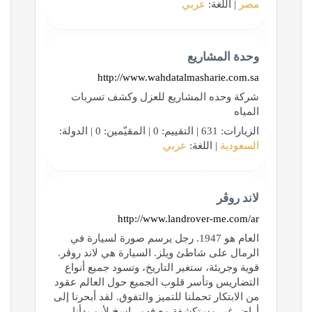
مصر
| اللغة:
عربي
وحدة المشاريع
http://www.wahdatalmasharie.com.sa
شركة وحده المشاريع للعزل وكشف تسربات
المياه
الزيارات: 631 | التقييم: 0 | المقيّمين: 0 | الدولة:
السعودية
| اللغة:
عربي
لاند روڨر
http://www.landrover-me.com/ar
العام هو 1947. رجل يرسم صورة لسيارة في
الرمال على شاطئ ويلز. السيارة هي لاند روڤر.
قوية وجريئة، ستغير التاريخ، وتسود جميع أنواع
التضاريس وتأسر قلوب الجميع حول العالم عقود
من الابتكار تحملنا للتميز والتفوق. لقد أبحرنا إلى
أراضٍ غير مستكشفة مع فهم راسخ لأين بدأنا -