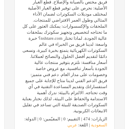
فريق مختص بالصيانة والإصلاح. قطع الغيار
الأصلية: نحرص على توفير قطع الغيار الأصلية
لمختلف موديلات السكوترات لضمان الأداء
المثالي وطول العمر الافتراضي للمنتجات.
الملحقات والإكسسوارات: يمكنك العثور على كل
ما تحتاجه لتخصيص وتجهيز سكوترك بملحقات
عالية الجودة. لماذا تختار nshtare.com؟ خبرة
واسعة: لدينا فريق من الخبراء في عالم
السكوترات الكهربائية يتمتع بخبرة كبيرة، ونسعى
دائمًا لتقديم أفضل الحلول والنصائح لعملائنا.
أسعار منافسة: نلتزم بتوفير منتجات عالية
الجودة بأسعار تنافسية، مع عروض خاصة
وخصومات على مدار العام. دعم فني متميز:
فريق الدعم الفني لدينا متاح للإجابة على جميع
استفساراتك وتقديم المساعدة التقنية في أي
وقت تحتاجه. الالتزام بالبيئة: ندرك أهمية
الاستدامة والحفاظ على البيئة، لذلك نختار بعناية
السكوترات الصديقة للبيئة التي تساعد في تقليل
الانبعاثات الكربونية.
الزيارات: 474 | التقييم: 0 | المقيّمين: 0 | الدولة:
السعودية
| اللغة:
عربي