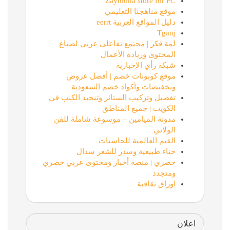
Zaytoona store for PC
موقع مناهجنا التعليمي
دليل المواقع العربية eerrt
Tganj
لمة فكر | مجتمع تفاعلي عربي لصناع
المحتوى وريادة الأعمال
شبكة رأي الإخبارية
موقع كوبونات خصم | أفضل عروض
وتخفيضات وأكواد خصم السعودية
تفصيل وتركيب الستائر وتنجيد الكنب في
الكويت | جميع المناطق
مدونة الميامين – موسوعة شاملة للفن
الولائي
القيم العالمية للحاسبات
حناء طبيعية وسدر للشعر سدال
حصري | منصة أخبار ومحتوى عربي حصري
ومتجدد
اوراق ثقافية
اعلان