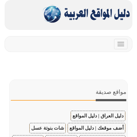
Toggle
navigation
مواقع صديقة
دليل العراق | دليل المواقع
أضف موقعك | دليل المواقع
شات بنوتة عسل