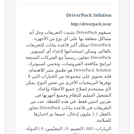
DriverPack Solution
http://driverpack.io/ar
سيقوم DriverPack بتثبيت التعريفات وحل أية
مشاكل متعلقة بها على أي نوع من الأجهزة .
DriverPack تمتلك أكبر قاعدة بيانات للتعريفات
بالعالم، ويمكن استخدامها لإعداد أي كمبيوتر.
DriverPack تتعاون رسمياً مع الشركات المنتجة
لبرامج مكافحة الفيروسات، وتحمي كمبيوترك .
DriverPack Solution هو تطبيق مثير للاهتمام،
فإنه يحتوي على مجموعة من الخيارات التي لا
توفرها البرمجيات الأخرى من نفس النوع. يمكن
لأي مستخدم إصلاح جميع الأخطاء وإعداد
التشغيل السليم للنظام وجميع أجهزتها في
نقرتين اثنتين فقط. في هذه اللحظة، عدد من
التعريفات في قاعدة بيانات DriverPack تجاوز
بالفعل 1.1 مليون إدخال، جميعا تم اختبارها
للسلامة.
الزيارات: 685 | التقييم: 0 | المقيّمين: 0 | الدولة: