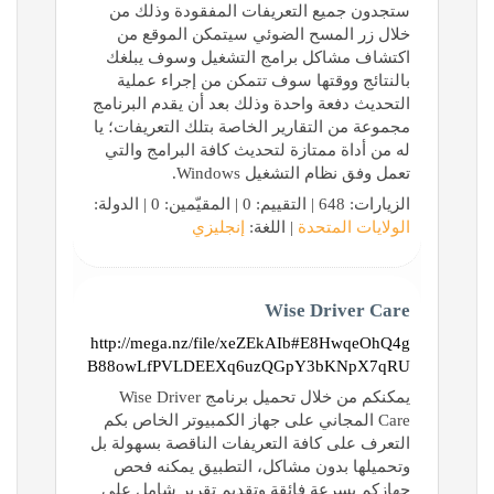
ستجدون جميع التعريفات المفقودة وذلك من
خلال زر المسح الضوئي سيتمكن الموقع من
اكتشاف مشاكل برامج التشغيل وسوف يبلغك
بالنتائج ووقتها سوف تتمكن من إجراء عملية
التحديث دفعة واحدة وذلك بعد أن يقدم البرنامج
مجموعة من التقارير الخاصة بتلك التعريفات؛ يا
له من أداة ممتازة لتحديث كافة البرامج والتي
تعمل وفق نظام التشغيل Windows.
الزيارات: 648 | التقييم: 0 | المقيّمين: 0 | الدولة:
الولايات المتحدة
| اللغة:
إنجليزي
Wise Driver Care
http://mega.nz/file/xeZEkAIb#E8HwqeOhQ4g
B88owLfPVLDEEXq6uzQGpY3bKNpX7qRU
يمكنكم من خلال تحميل برنامج Wise Driver
Care المجاني على جهاز الكمبيوتر الخاص بكم
التعرف على كافة التعريفات الناقصة بسهولة بل
وتحميلها بدون مشاكل، التطبيق يمكنه فحص
جهازكم بسرعة فائقة وتقديم تقرير شامل على