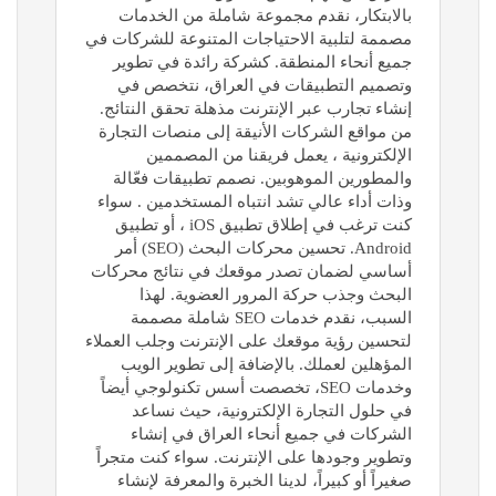
بالابتكار، نقدم مجموعة شاملة من الخدمات
مصممة لتلبية الاحتياجات المتنوعة للشركات في
جميع أنحاء المنطقة. كشركة رائدة في تطوير
وتصميم التطبيقات في العراق، نتخصص في
إنشاء تجارب عبر الإنترنت مذهلة تحقق النتائج.
من مواقع الشركات الأنيقة إلى منصات التجارة
الإلكترونية ، يعمل فريقنا من المصممين
والمطورين الموهوبين. نصمم تطبيقات فعّالة
وذات أداء عالي تشد انتباه المستخدمين . سواء
كنت ترغب في إطلاق تطبيق iOS ، أو تطبيق
Android. تحسين محركات البحث (SEO) أمر
أساسي لضمان تصدر موقعك في نتائج محركات
البحث وجذب حركة المرور العضوية. لهذا
السبب، نقدم خدمات SEO شاملة مصممة
لتحسين رؤية موقعك على الإنترنت وجلب العملاء
المؤهلين لعملك. بالإضافة إلى تطوير الويب
وخدمات SEO، تخصصت أسس تكنولوجي أيضاً
في حلول التجارة الإلكترونية، حيث نساعد
الشركات في جميع أنحاء العراق في إنشاء
وتطوير وجودها على الإنترنت. سواء كنت متجراً
صغيراً أو كبيراً، لدينا الخبرة والمعرفة لإنشاء