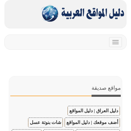
Toggle
navigation
مواقع صديقة
دليل العراق | دليل المواقع
أضف موقعك | دليل المواقع
شات بنوتة عسل