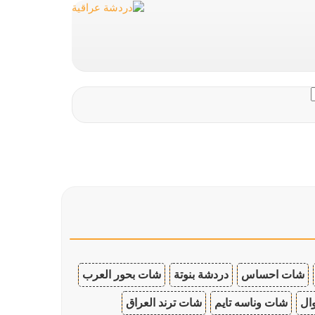
شات احساس
دردشة بنوتة
شات بحور العرب
ال
شات وناسه تايم
شات ترند العراق