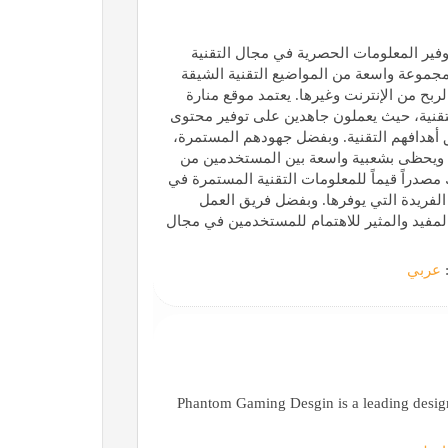
فير المعلومات الحصرية في مجال التقنية
 مجموعة واسعة من المواضيع التقنية الشيقة
ربح من الإنترنت وغيرها. يعتمد موقع منارة
نية، حيث يعملون جاهدين على توفير محتوى
أهدافهم التقنية. وبفضل جهودهم المستمرة،
قة، ويحظى بشعبية واسعة بين المستخدمين من
 تم إطلاق الموقع في 2018 ليمثل بذلك مصدراً قيماً للمعلومات التقنية المستمرة في
الفريدة التي يوفرها. وبفضل فريق العمل
لمفيد والمثير للاهتمام للمستخدمين في مجال
:
عربي
Phantom Gaming Desgin is a leading desi