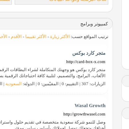
كمبيوتر وبرامج
ترتيب المواقع حسب:
الأكثر زيارة
-
الأكثر تقييما
-
الأقدم
-
الأح
متجر كارد بوكس
http://card-box-x.com
متجر كارد بوكس هو وجهتك المتكاملة لشراء البطاقات الرقمي
الألعاب، البرامج، والتصميم، لتلبية كافة احتياجاتك الرقمية ب
الزيارات: 307 | التقييم: 0 | المقيّمين: 0 | الدولة:
السعودية
| ال
Wasal Growth
http://growthwasel.com
وصل للنمو شركة سعودية متخصصة في تقديم حلول واستراتيج
أهدافك وتجعلك توصل لعملائك بأسلوب سلس ومؤثر.