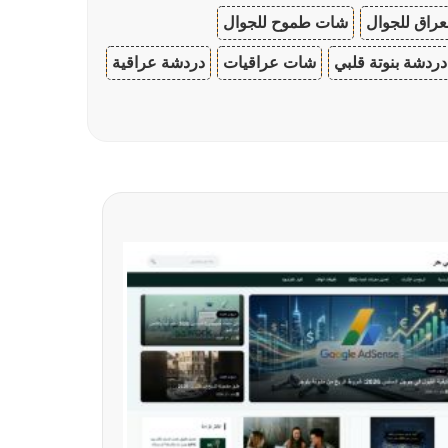
عراق للجوال
شات طموح للجوال
دردشة بنوتة قلبي
شات عراقيات
دردشة عراقية