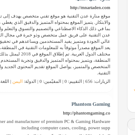
http://mnartaden.com
موقع منارة عدن التقنية هو موقع تقني متخصص يهدف إلى تو
والابتكار. يتميز الموقع بمحتواه المتميز والدقيق الذي يغطي
بما في ذلك الذكاء الاصطناعي والتصميم والتسوق والتعلم وال
عدن التقنية على فريق عمل متخصص وذو خبرة في مجال التق
عالي الجودة ومتميز يفيد المستخدمين ويساعدهم في تحقيق 
يعد الموقع مصدراً موثوقاً به للمعلومات التقنية في المنط
مختلف الدول العربية.
المنطقة، ويتميز بمحتواه المتميز والدقيق وتجربة المستخدم 
المتخصص والمتميز، يواصل الموقع تقديم المحتوى الجديد وا
التقنية.
الزيارات: 656 | التقييم: 0 | المقيّمين: 0 | الدولة:
اليمن
| اللغة
Phantom Gaming
http://phantomgaming.co
gner and manufacturer of premium PC & Gaming Hardware
including computer cases, cooling, power supp