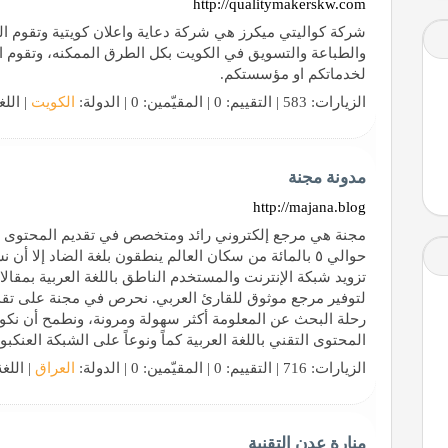
http://qualitymakerskw.com
شركة كواليتي ميكرز هي شركة دعاية واعلان كويتية وتقوم ال
والطباعة والتسويق في الكويت بكل الطرق الممكنه، وتقوم ال
لخدماتكم او مؤسستكم.
الزيارات: 583 | التقييم: 0 | المقيّمين: 0 | الدولة:
الكويت
| اللغ
مدونة مجنة
http://majana.blog
مجنة هي مرجع إلكتروني رائد ومتخصص في تقديم المحتوى الت
حوالي ٥ بالمائة من سكان العالم ينطقون بلغة الضاد إلا أ
تزويد شبكة الإنترنت والمستخدم الناطق باللغة العربية بمقا
لتوفير مرجع موثوق للقارئ العربي. نحرص في مجنة على تقدي
رحلة البحث عن المعلومة أكثر سهولة ومرونة، ونطمح أن نكون
المحتوى التقني باللغة العربية كماً ونوعاً على الشبكة العنكبوت
الزيارات: 716 | التقييم: 0 | المقيّمين: 0 | الدولة:
العراق
| اللغ
منارة عدن التقنية