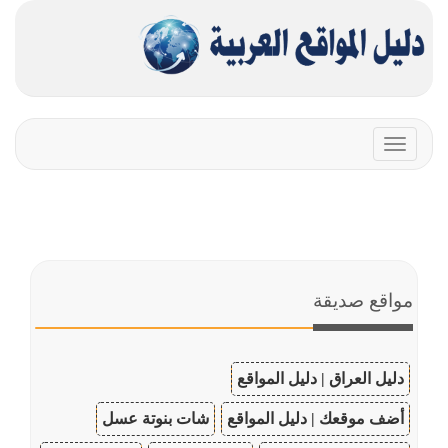
Toggle
navigation
مواقع صديقة
دليل العراق | دليل المواقع
أضف موقعك | دليل المواقع
شات بنوتة عسل