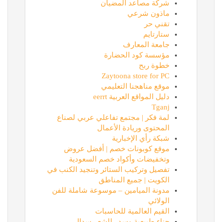
شركة مصاعد المضيان
ماذون شرعي
تقني حر
ستارتايم
جامعة المعارف
مؤسسة كود الحضارة
خطوة ربح
Zaytoona store for PC
موقع مناهجنا التعليمي
دليل المواقع العربية eerrt
Tganj
لمة فكر | مجتمع تفاعلي عربي لصناع
المحتوى وريادة الأعمال
شبكة رأي الإخبارية
موقع كوبونات خصم | أفضل عروض
وتخفيضات وأكواد خصم السعودية
تفصيل وتركيب الستائر وتنجيد الكنب في
الكويت | جميع المناطق
مدونة الميامين – موسوعة شاملة للفن
الولائي
القيم العالمية للحاسبات
حناء طبيعية وسدر للشعر سدال