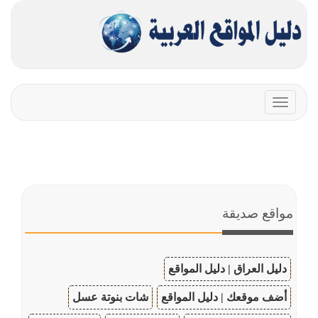
Toggle
navigation
مواقع صديقة
دليل العراق | دليل المواقع
أضف موقعك | دليل المواقع
شات بنوتة عسل