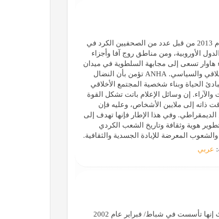
تأسست وكالة أنباء هاوار (ANHA) في الأول من شهر آذار عام 2013 من قبل عدد من الصحفيين الكرد في
الدول الأوروبية، ومن مناطق روج آفا وأجزاء
 هاوار تسعى إلى مجابهة السلطوية في ميدان
الإعلام والانضمام إلى الكفاح من أجل إعادة بناء المجتمع الأخلاقي والسياسي. ANHA تؤمن بأن النضال
ادئ الحياة وبناء شخصية المجتمع الأخلاقي
الآراء. إن وسائل الإعلام باتت تشكل القوة
قت ذاته إلى ملايين الأشخاص، وعليه فإن
جتمع الديمقراطي. وفي هذا الإطار فإنها تهدف إلى
طوير هوية وثقافة وتاريخ الشعب الكردي
لشعوب المعرضة للإبادة الجسدية والثقافية.
:
عربي
وکالة أنباء فارس هي الوكالة المستقلة الأولى في إيران، حيث إنها تأسست في شباط/ فبراير عام 2002