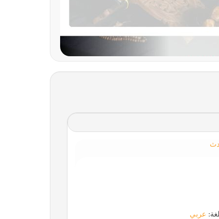
دث
لغة:
عربي