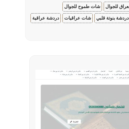
عراق للجوال
شات طموح للجوال
دردشة بنوتة قلبي
شات عراقيات
دردشة عراقية