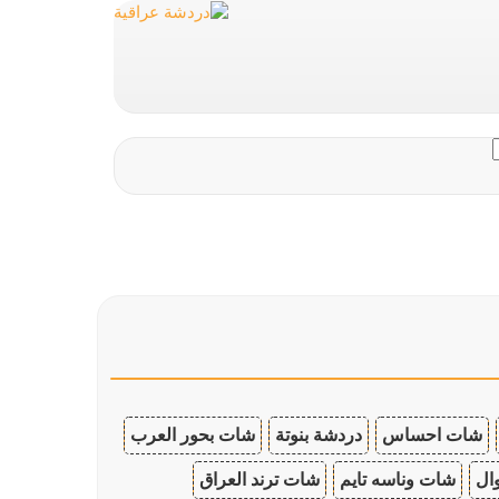
شات احساس
دردشة بنوتة
شات بحور العرب
ال
شات وناسه تايم
شات ترند العراق