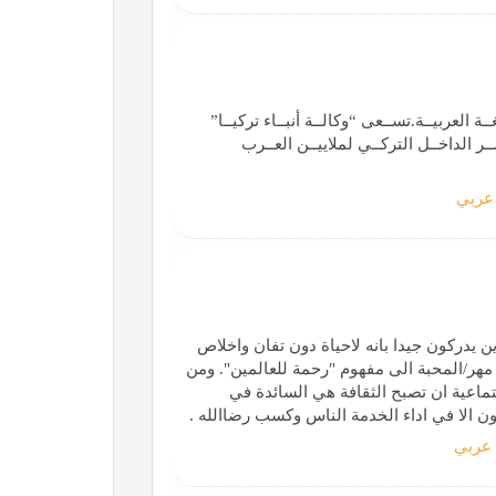
ــة العربيــة.تســعى “وكالــة أنبــاء تركيــا”
ـر الداخــل التركــي لملاييــن العــرب
عربي
ين يدركون جيدا بانه لاحياة دون تفان واخلاص
 مهر/المحبة الی مفهوم "رحمة للعالمين". ومن
جتماعية ان تصبح الثقافة هي السائدة في
ون الا في اداء الخدمة الناس وکسب رضاالله .
عربي