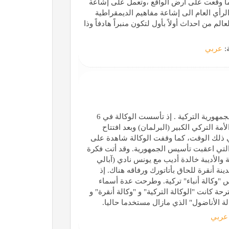
كما وقعت على ارض الواقع ،وتعمل على إشاعة
رأي العام الى إشاعة مفاهيم الديمقراطية
م من احداث أولاً بأول لتكون منبراً هادفاً وذا
ة:
عربي
تزامن تاريخ تأسيس وكالة الأناضول للأنباء مع بداية تأسيس الجمهورية التركية . إذ تأسست الوكالة في 6
وما من افتتاح مجلس الأمة التركي الكبير (البرلمان) وبعد افتتاح
في ذلك الوقت، كما وقفت الوكالة شاهدة على
التي اعقبت تأسيس الجمهورية. وقد أتت فكرة
الأديبة خالدة أديب مع يونس نادي (آبالي
 أنقرة للحاق بأتاتورك ورفاقه هناك. إذ
"وكالة أنباء" تركية. وطرحت عدة أسماء
حة كانت "الوكالة التركية" و "وكالة أنقرة" و
ة الأناضول" الذي مازال مستخدما حاليا.
عربي