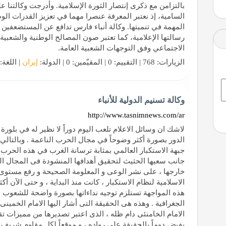
بالتزامن مع ذكرى إنتصار الثورة الإسلامية. وأدرجت وكالتنا ع
السامية، إذ نعتبر المعرفة عنصرا مهما في تعزيز القدرات الو
المهمة في تنميتها. وكالة أنباء فارس تدافع عن المستضعفين 
رسالتها الإعلامية، كما تعتبر صون المصالح الوطنية والشعبية 
الاجتماعي وفق التوجهات الشعبية العامة.
الزيارات: 768 | التقييم: 0 | المقيّمين: 0 | الدولة:
إيران
| اللغة:
مال
وکالة تسنیم الدولية للأنباء
http://www.tasnimnews.com/ar
لاشك ان وسائل الاعلام تلعب اليوم دوراً لا نظير له في بلورة 
الدور بصورة أكثر وضوحاً في مجال الحرب الناعمة . وبالتال
جبهة الاستكبار العالمي بمثابة ترسانة الغرب في هذه الحرب 
جانب سعیها الحثیث لتحقیق أهدافها المنشودة فی المجال المه
م السعودية
خارجها ، على نشر الوعی و المعلومة الصحیحة و رفع مستوى ال
الاسلامیة لنظام الاستکبار ، کانت منذ البدایة ، و حتی الآن أ
هذه المواجهة تستلزم توجیه نداءاتها بصورة واضحة للشعوب ،
لمناطق
الجغرافیة . وهذه هی الحقیقة التی أشار الیها الامام الخمینی 
الامام الخامنئی دام ظله ، الذی اعتبر تصدیرها من ممیزات تق
یفیض دوماً بالحقیقة على رواده ، و موقعاً لکل مقاوم شریف ،