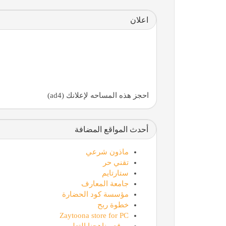
اعلان
Zaytoona store for PC
احجز هذه المساحه لإعلانك (ad4)
أحدث المواقع المضافة
ماذون شرعي
تقني حر
ستارتايم
جامعة المعارف
موقع مناهجنا التعليمي
مؤسسة كود الحضارة
خطوة ربح
Zaytoona store for PC
موقع مناهجنا التعليمي