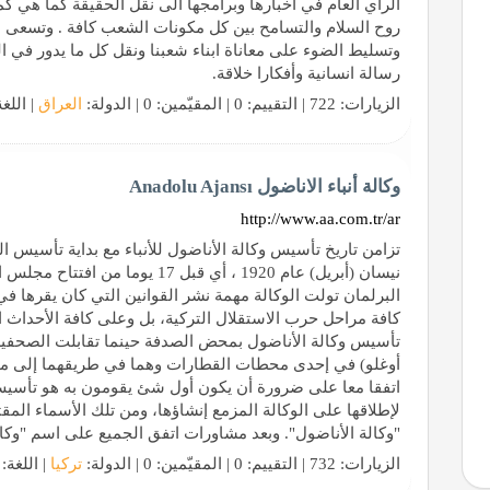
الرأي العام في اخبارها وبرامجها الى نقل الحقيقة كما هي 
روح السلام والتسامح بين كل مكونات الشعب كافة . وتسعى ال
وتسليط الضوء على معاناة ابناء شعبنا ونقل كل ما يدور في العال
رسالة انسانية وأفكارا خلاقة.
الزيارات: 722 | التقييم: 0 | المقيّمين: 0 | الدولة:
العراق
| اللغ
وكالة أنباء الاناضول Anadolu Ajansı
http://www.aa.com.tr/ar
نيسان (أبريل) عام 1920 ، أي قبل 17 ي
البرلمان تولت الوكالة مهمة نشر القوانين التي كان يقرها 
كافة مراحل حرب الاستقلال التركية، بل وعلى كافة الأحداث 
تأسيس وكالة الأناضول بمحض الصدفة حينما تقابلت الصحفية و
أوغلو) في إحدى محطات القطارات وهما في طريقهما إلى مدينة
اتفقا معا على ضرورة أن يكون أول شئ يقومون به هو تأسيس 
لإطلاقها على الوكالة المزمع إنشاؤها، ومن تلك الأسماء المقتر
"وكالة الأناضول". وبعد مشاورات اتفق الجميع على اسم "وكال
الزيارات: 732 | التقييم: 0 | المقيّمين: 0 | الدولة:
تركيا
| اللغة: