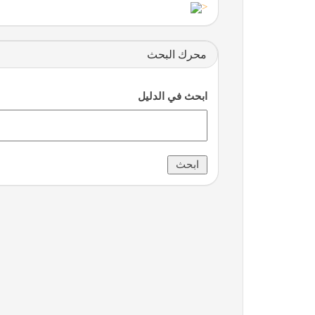
<
محرك البحث
Tganj
ابحث في الدليل
لمة فكر | مجتمع تفاعلي عربي لصناع المحتوى وريادة الأع
شبكة رأي الإخبارية
موقع كوبونات خصم | أفضل عروض وتخفيضات وأكواد خص
تفصيل وتركيب الستائر وتنجيد الكنب في الكويت | جميع ا