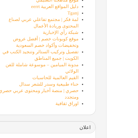
دليل المواقع العربية eerrt
Tganj
لمة فكر | مجتمع تفاعلي عربي لصناع
المحتوى وريادة الأعمال
شبكة رأي الإخبارية
موقع كوبونات خصم | أفضل عروض
وتخفيضات وأكواد خصم السعودية
دليل المواقع العربية eerrt
تفصيل وتركيب الستائر وتنجيد الكنب في
الكويت | جميع المناطق
مدونة الميامين – موسوعة شاملة للفن
الولائي
القيم العالمية للحاسبات
حناء طبيعية وسدر للشعر سدال
حصري | منصة أخبار ومحتوى عربي حصري
ومتجدد
اوراق ثقافية
اعلان