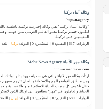
وكالة أنباء تركيا
http://tr.agency
“وكالـة أنبــاء تركيــا” هـي وكالة إخباريــة تركيــة ناطقــة باللغ
لتكــون جســر تركيــا نحــو العالــم العربــي مــن جهــة، وجسـ
المقيميــن فــي تركيــا.
الزيارات: 617 | التقييم: 0 | المقيّمين: 0 | الدولة:
تركيا
| اللغة:
وكالة مهر للأنباء Mehr News Agency
http://ar.mehrnews.com
ارتأت وکالة مهرالانباء والتي هي حصيلة جهود بذلها اولئك الذ
ومن منطلق التواضع الجم والاستعانة بالله ان تترجم مفهوم /
خلال تلخيص کل جنبات الحياة الاسلامية منهاوالا نسانية والا
الحياة. والعاملون في "مهر" يتطلعون الی اولئك الذين لايفکر
الزيارات: 680 | التقييم: 0 | المقيّمين: 0 | الدولة:
إيران
| اللغة: