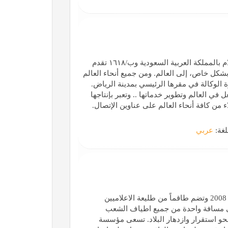
أول وكالة أنباء سعودية خاصة تنطلق بترخيص من وزارة الإعلام بالمملكة العربية السعودية وب/١٦١٨ تقدم
بشكل خاص، إلى العالم. ومن جميع أنحاء العالم
 الوكالة في مقرها الرئيسي بمدينة الرياض.
في العالم وتطوير خدماتها .. وتعبر بإنتاجها
ء من كافة أنحاء العالم على عناوين الإتصال.
لغة:
عربي
"الرأي العام" مؤسسة اعلامية عراقية مستقلة، تأسست سنة 2008 وتضم طاقماً من طليعة الاعلاميين
على مسافة واحدة من جميع اطياف الشعب
حو استقرار وازدهار البلاد. تسعى مؤسسة