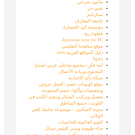
ماذون شرعي
تقني حر
ستارتايم
جامعة المعارف
مؤسسة كود الحضارة
خطوة ربح
Zaytoona store for PC
موقع مناهجنا التعليمي
دليل المواقع العربية eerrt
Tganj
لمة فكر | مجتمع تفاعلي عربي لصناع
المحتوى وريادة الأعمال
شبكة رأي الإخبارية
موقع كوبونات خصم | أفضل عروض
وتخفيضات وأكواد خصم السعودية
تفصيل وتركيب الستائر وتنجيد الكنب في
الكويت | جميع المناطق
مدونة الميامين – موسوعة شاملة للفن
الولائي
القيم العالمية للحاسبات
حناء طبيعية وسدر للشعر سدال
حصري | منصة أخبار ومحتوى عربي حصري