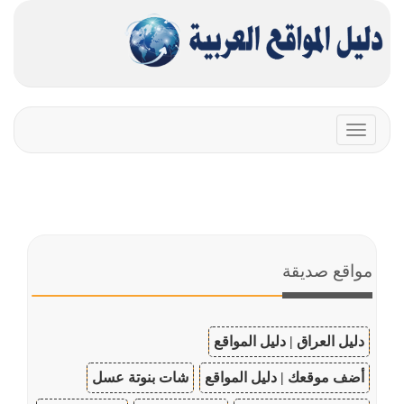
Toggle
navigation
مواقع صديقة
دليل العراق | دليل المواقع
أضف موقعك | دليل المواقع
شات بنوتة عسل