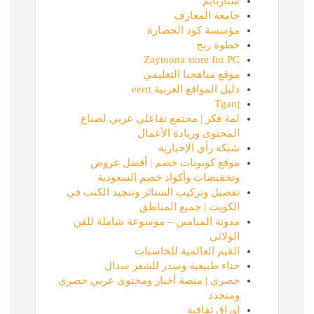
ستارتايم
جامعة المعارف
مؤسسة كود الحضارة
خطوة ربح
Zaytoona store for PC
موقع مناهجنا التعليمي
دليل المواقع العربية eerrt
Tganj
لمة فكر | مجتمع تفاعلي عربي لصناع
المحتوى وريادة الأعمال
شبكة رأي الإخبارية
موقع كوبونات خصم | أفضل عروض
وتخفيضات وأكواد خصم السعودية
تفصيل وتركيب الستائر وتنجيد الكنب في
الكويت | جميع المناطق
مدونة الميامين – موسوعة شاملة للفن
الولائي
القيم العالمية للحاسبات
حناء طبيعية وسدر للشعر سدال
حصري | منصة أخبار ومحتوى عربي حصري
ومتجدد
اوراق ثقافية