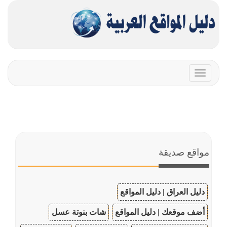
Toggle
navigation
مواقع صديقة
دليل العراق | دليل المواقع
أضف موقعك | دليل المواقع
شات بنوتة عسل