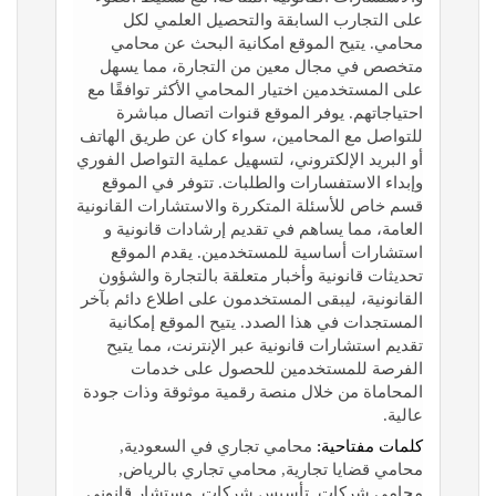
على التجارب السابقة والتحصيل العلمي لكل
محامي. يتيح الموقع امكانية البحث عن محامي
متخصص في مجال معين من التجارة، مما يسهل
على المستخدمين اختيار المحامي الأكثر توافقًا مع
احتياجاتهم. يوفر الموقع قنوات اتصال مباشرة
للتواصل مع المحامين، سواء كان عن طريق الهاتف
أو البريد الإلكتروني، لتسهيل عملية التواصل الفوري
وإبداء الاستفسارات والطلبات. تتوفر في الموقع
قسم خاص للأسئلة المتكررة والاستشارات القانونية
العامة، مما يساهم في تقديم إرشادات قانونية و
استشارات أساسية للمستخدمين. يقدم الموقع
تحديثات قانونية وأخبار متعلقة بالتجارة والشؤون
القانونية، ليبقى المستخدمون على اطلاع دائم بآخر
المستجدات في هذا الصدد. يتيح الموقع إمكانية
تقديم استشارات قانونية عبر الإنترنت، مما يتيح
الفرصة للمستخدمين للحصول على خدمات
المحاماة من خلال منصة رقمية موثوقة وذات جودة
عالية.
كلمات مفتاحية:
محامي تجاري في السعودية,
محامي قضايا تجارية, محامي تجاري بالرياض,
محامي شركات, تأسيس شركات, مستشار قانوني