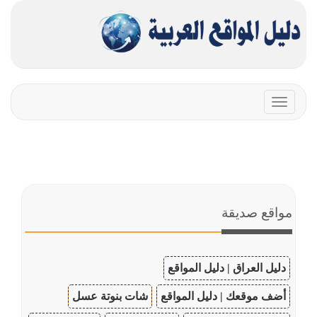
Toggle
navigation
مواقع صديقة
دليل العراق | دليل المواقع
أضف موقعك | دليل المواقع
شات بنوتة عسل