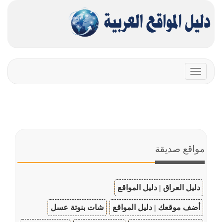
Toggle
navigation
مواقع صديقة
دليل العراق | دليل المواقع
أضف موقعك | دليل المواقع
شات بنوتة عسل