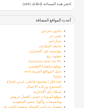
احجز هذه المساحه لإعلانك (ad4)
أحدث المواقع المضافة
ماذون شرعي
تقني حر
ستارتايم
جامعة المعارف
مؤسسة كود الحضارة
خطوة ربح
Zaytoona store for PC
موقع مناهجنا التعليمي
دليل المواقع العربية eerrt
Tganj
لمة فكر | مجتمع تفاعلي عربي لصناع
المحتوى وريادة الأعمال
شبكة رأي الإخبارية
موقع كوبونات خصم | أفضل عروض
وتخفيضات وأكواد خصم السعودية
تفصيل وتركيب الستائر وتنجيد الكنب في