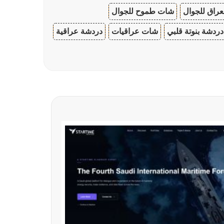
عراق للجوال
شات طموح للجوال
دردشة بنوتة قلبي
شات عراقيات
دردشة عراقية