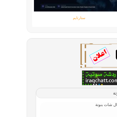
ستارتايم
تة
ل شات بنوتة