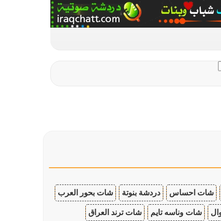
شات احساس
دردشة بنوتة
شات بحور العرب
ال
شات وناسه تايم
شات ترند العراق