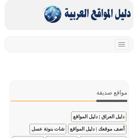
Toggle
navigation
مواقع صديقة
دليل العراق | دليل المواقع
أضف موقعك | دليل المواقع
شات بنوتة عسل