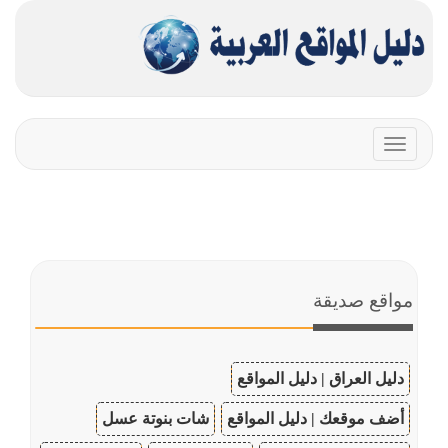
Toggle
navigation
مواقع صديقة
دليل العراق | دليل المواقع
أضف موقعك | دليل المواقع
شات بنوتة عسل