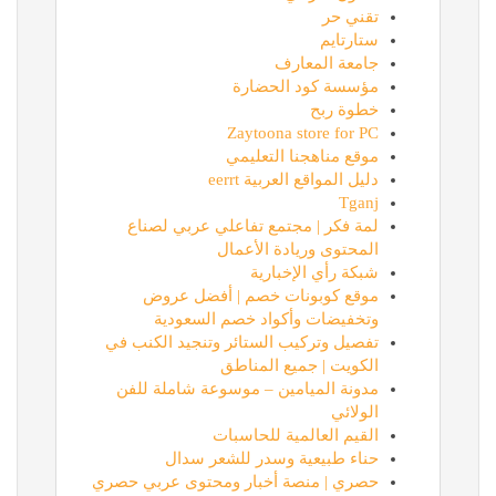
تقني حر
ستارتايم
جامعة المعارف
مؤسسة كود الحضارة
خطوة ربح
Zaytoona store for PC
موقع مناهجنا التعليمي
دليل المواقع العربية eerrt
Tganj
لمة فكر | مجتمع تفاعلي عربي لصناع
المحتوى وريادة الأعمال
شبكة رأي الإخبارية
موقع كوبونات خصم | أفضل عروض
وتخفيضات وأكواد خصم السعودية
تفصيل وتركيب الستائر وتنجيد الكنب في
الكويت | جميع المناطق
مدونة الميامين – موسوعة شاملة للفن
الولائي
القيم العالمية للحاسبات
حناء طبيعية وسدر للشعر سدال
حصري | منصة أخبار ومحتوى عربي حصري