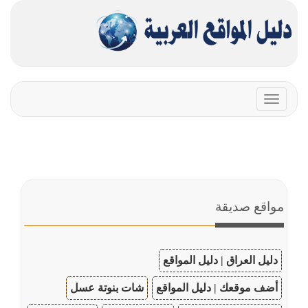
Toggle
navigation
مواقع صديقة
دليل العراق | دليل المواقع
أضف موقعك | دليل المواقع
شات بنوتة عسل