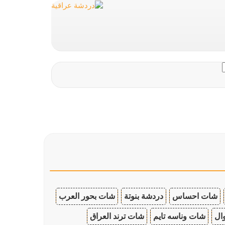
شات احساس
دردشة بنوتة
شات بحور العرب
ال
شات وناسه تايم
شات ترند العراق