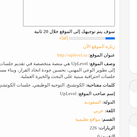
سوف يتم توجيهك إلى الموقع خلال 20 ثانية
إلغاء
زيارة الموقع الآن
عنوان الموقع:
http://uplevel.sa
وصف الموقع:
UpLevel هي منصة متخصصة في تقديم جلسا
إلى تطوير الوعي المهني، تحسين جودة اتخاذ القرار، وبناء مسا
جلسات احترافية مبنية على البحث والخبرة العملية.
كلمات مفتاحية:
الكوتشنج, التوجيه الوظيفي, جلسات الكوتشنج, جلس
إسم صاحب الموقع:
UpLevel
الدولة:
السعودية
اللغة:
عربي
القسم:
مواقع تعليمية
الزيارات:
226
التقييم:
0