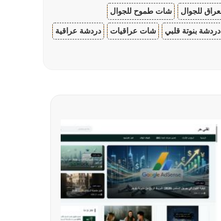
عراق للجوال
شات طموح للجوال
دردشة بنوتة قلبي
شات عراقيات
دردشة عراقية