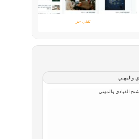
ستارتايم