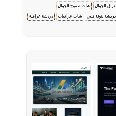
عراق للجوال
شات طموح للجوال
دردشة بنوتة قلبي
شات عراقيات
دردشة عراقية