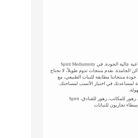
وسيط تجاري رائد لبيع النباتات والزهور الاصطناعية عالية الجودة. في Spirit Mediumnity
أماكن الجامدة. نقدم منتجات تدوم طويلاً، لا تحتاج
 جودة منتجاتنا مطابقة للنبات الطبيعي، مع
ة لمساعدتك في اختيار الأنسب لمساحتك.
ولة.
نباتات اصطناعية، زهور صناعية، ديكور نباتات، زهور للمكاتب، زهور للفنادق، Spirit