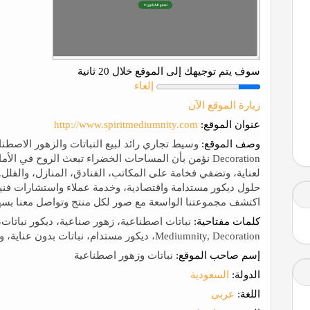
سوف يتم توجيهك إلى الموقع خلال 20 ثانية
إلغاء
زيارة الموقع الآن
عنوان الموقع:
http://www.spiritmediumnity.com
وصف الموقع:
Decoration نؤمن بأن المساحات الخضراء تبعث الروح في ال
لعناية، وتضفي فخامة على المكاتب، الفنادق، المنازل، والفلل.
حلول ديكور مستدامة واقتصادية، وخدمة عملاء واستشارات فني
اكتشف مجموعتنا الواسعة مع صور لكل منتج وتواصل معنا بسه
كلمات مفتاحية:
Mediumnity, Decoration، ديكور مستدام، نباتات بدون عناية، وسطاء تجاريون للنباتات
إسم صاحب الموقع:
نباتات وزهور اصطناعية
الدولة:
السعودية
اللغة:
عربي