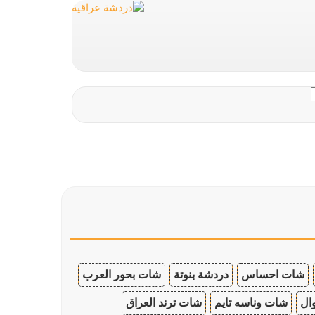
شات احساس
دردشة بنوتة
شات بحور العرب
ال
شات وناسه تايم
شات ترند العراق