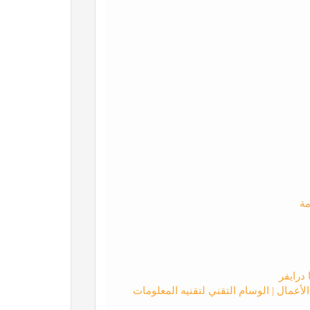
مة
درايفر