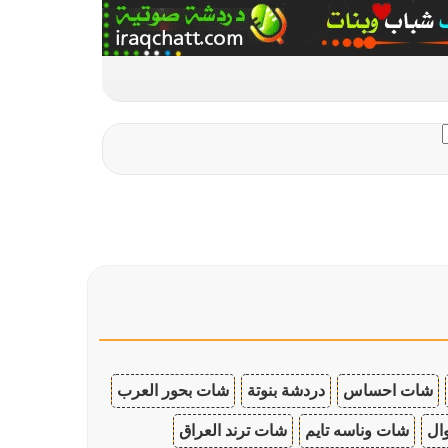
شات احساس
دردشة بنوتة
شات بحور العرب
ال
شات وناسه تايم
شات ترند العراق