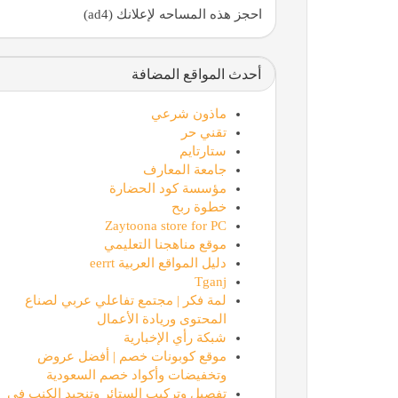
احجز هذه المساحه لإعلانك (ad4)
أحدث المواقع المضافة
ماذون شرعي
تقني حر
ستارتايم
جامعة المعارف
مؤسسة كود الحضارة
خطوة ربح
Zaytoona store for PC
موقع مناهجنا التعليمي
دليل المواقع العربية eerrt
Tganj
لمة فكر | مجتمع تفاعلي عربي لصناع
المحتوى وريادة الأعمال
شبكة رأي الإخبارية
موقع كوبونات خصم | أفضل عروض
وتخفيضات وأكواد خصم السعودية
تفصيل وتركيب الستائر وتنجيد الكنب في