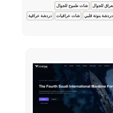
عراق للجوال
شات طموح للجوال
دردشة بنوتة قلبي
شات عراقيات
دردشة عراقية