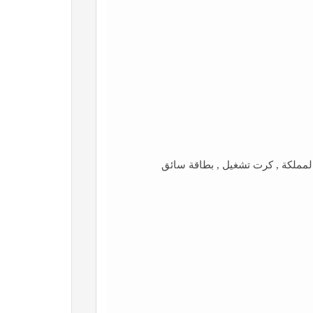
مملكة , كرت تشغيل , بطاقة سائق