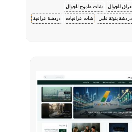
عراق للجوال
شات طموح للجوال
دردشة بنوتة قلبي
شات عراقيات
دردشة عراقية