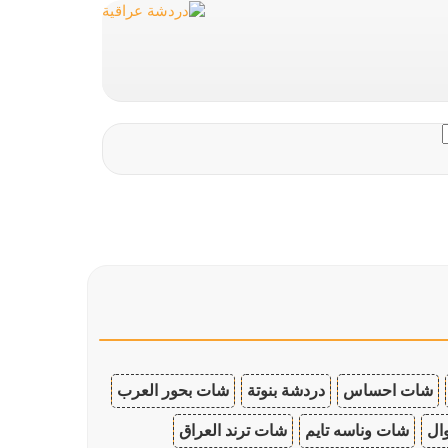
شات احساس
دردشة بنوتة
شات بحور العرب
ال
شات وناسه تايم
شات ترند العراق