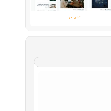
ستارتايم