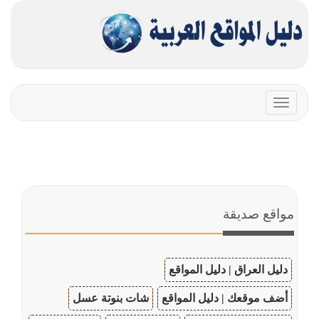
Toggle
navigation
مواقع صديقة
دليل العراق | دليل المواقع
أضف موقعك | دليل المواقع
شات بنوتة عسل