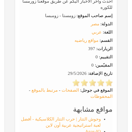
احدث وأخر الأخبار اليكم عن طريق موقعنا زورمسا
للكوره
إسم صاحب الموقع:
زومستا - زومبسا
الدولة:
مصر
اللغة:
عربي
القسم:
مواقع رياضيه
الزيارات:
397
التقييم:
0
المقيّمين:
0
تاريخ الإضافة:
29/5/2026
الموقع في جوجل:
الصفحات
-
مرتبط بالموقع
-
المحفوظات
مواقع مشابهة
وحوش التتار | حرب التتار الكلاسيكية - أفضل
لعبة استراتيجية عربية أون لاين
Anas-IQ