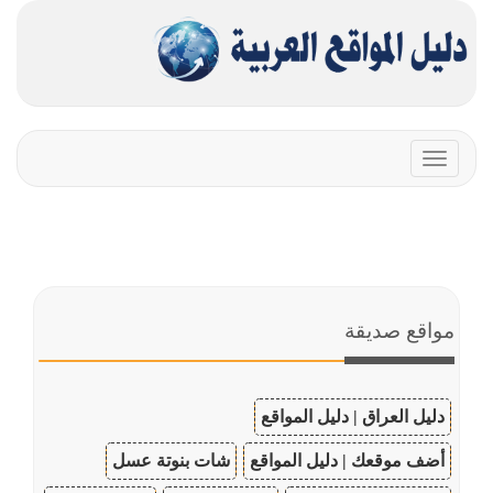
Toggle
navigation
مواقع صديقة
دليل العراق | دليل المواقع
أضف موقعك | دليل المواقع
شات بنوتة عسل