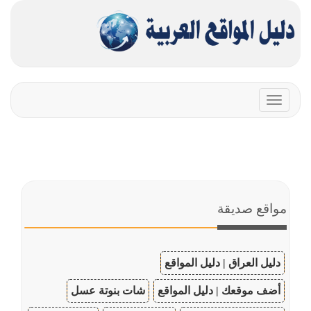
Toggle
navigation
مواقع صديقة
دليل العراق | دليل المواقع
أضف موقعك | دليل المواقع
شات بنوتة عسل