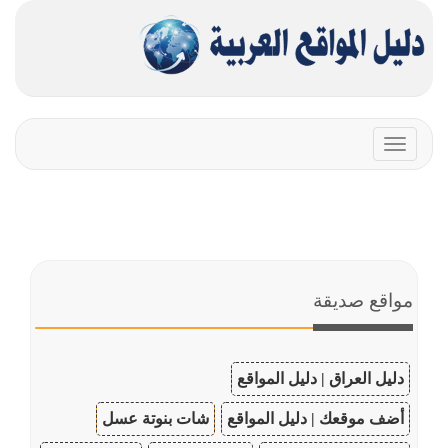
Toggle
navigation
مواقع صديقة
دليل العراق | دليل المواقع
أضف موقعك | دليل المواقع
شات بنوتة عسل