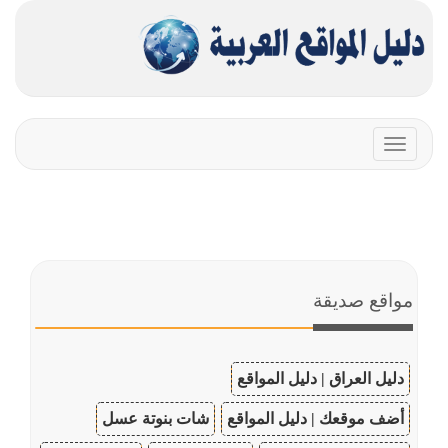
Toggle
navigation
مواقع صديقة
دليل العراق | دليل المواقع
أضف موقعك | دليل المواقع
شات بنوتة عسل