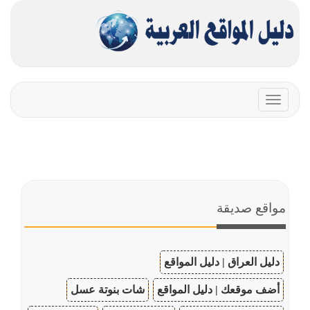
Toggle
navigation
مواقع صديقة
دليل العراق | دليل المواقع
أضف موقعك | دليل المواقع
شات بنوتة عسل