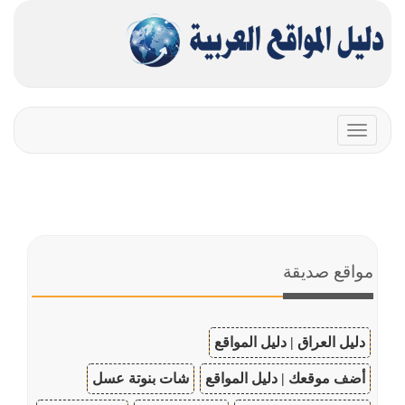
Toggle
navigation
مواقع صديقة
دليل العراق | دليل المواقع
أضف موقعك | دليل المواقع
شات بنوتة عسل