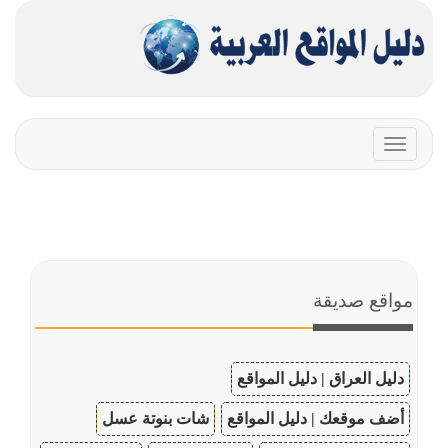
Toggle
navigation
مواقع صديقة
دليل العراق | دليل المواقع
أضف موقعك | دليل المواقع
شات بنوتة عسل