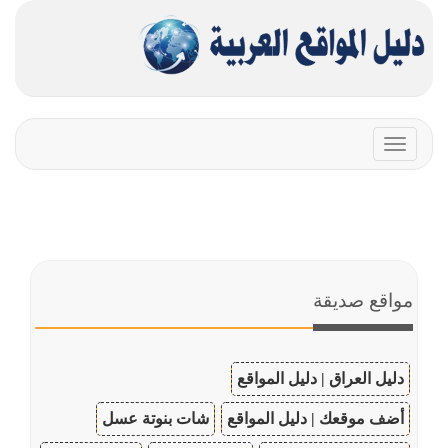
Toggle
navigation
مواقع صديقة
دليل العراق | دليل المواقع
أضف موقعك | دليل المواقع
شات بنوتة عسل