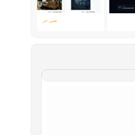
ستارتايم