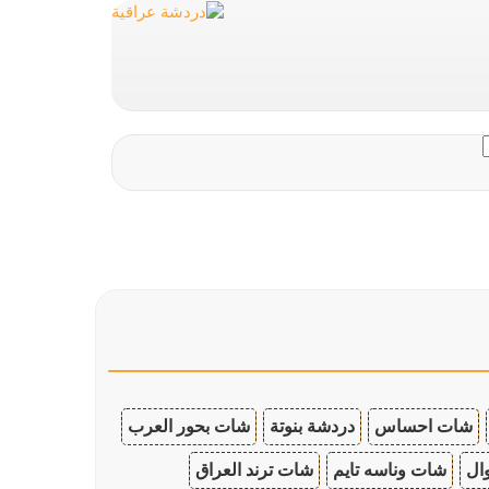
شات احساس
دردشة بنوتة
شات بحور العرب
ال
شات وناسه تايم
شات ترند العراق