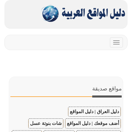
Toggle
navigation
مواقع صديقة
دليل العراق | دليل المواقع
أضف موقعك | دليل المواقع
شات بنوتة عسل