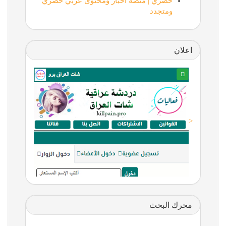
حصري | منصة أخبار ومحتوى عربي حصري
ومتجدد
اعلان
<
محرك البحث