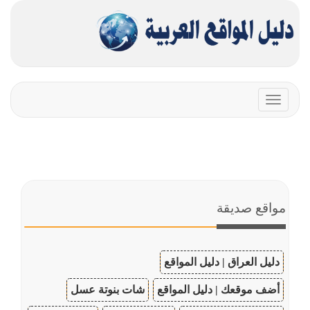
Toggle
navigation
مواقع صديقة
دليل العراق | دليل المواقع
أضف موقعك | دليل المواقع
شات بنوتة عسل