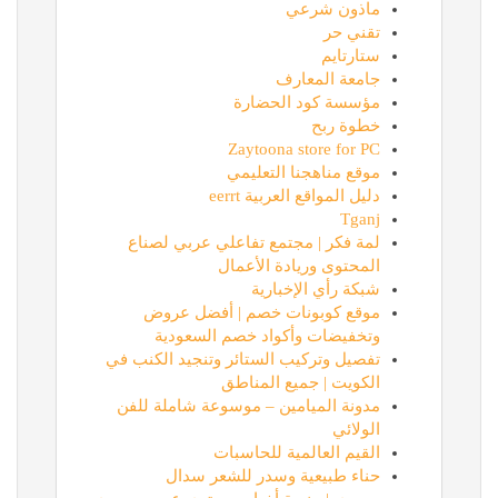
ماذون شرعي
تقني حر
ستارتايم
جامعة المعارف
مؤسسة كود الحضارة
خطوة ربح
Zaytoona store for PC
موقع مناهجنا التعليمي
دليل المواقع العربية eerrt
Tganj
لمة فكر | مجتمع تفاعلي عربي لصناع
المحتوى وريادة الأعمال
شبكة رأي الإخبارية
موقع كوبونات خصم | أفضل عروض
وتخفيضات وأكواد خصم السعودية
تفصيل وتركيب الستائر وتنجيد الكنب في
الكويت | جميع المناطق
مدونة الميامين – موسوعة شاملة للفن
الولائي
القيم العالمية للحاسبات
حناء طبيعية وسدر للشعر سدال