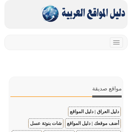
Toggle
navigation
مواقع صديقة
دليل العراق | دليل المواقع
أضف موقعك | دليل المواقع
شات بنوتة عسل