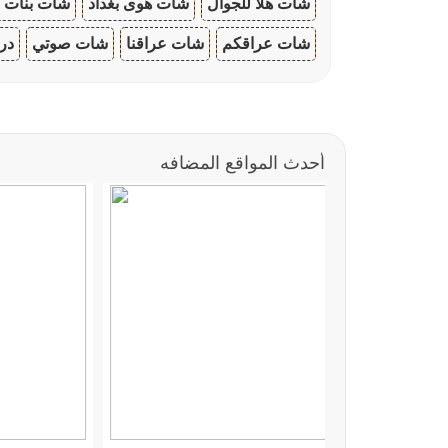
شات هلا للجوال
شات هوى بغداد
شات بنات ا
شات عراقكم
شات عراقنا
شات صوتي
در
أحدث المواقع المضافه