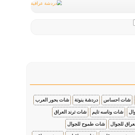
شات احساس
دردشة بنوتة
شات بحور العرب
ال
شات وناسه تايم
شات ترند العراق
عراق للجوال
شات طموح للجوال