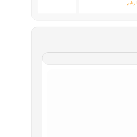
ستارتايم