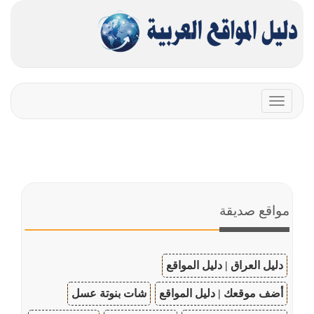
Toggle
navigation
مواقع صديقة
دليل العراق | دليل المواقع
أضف موقعك | دليل المواقع
شات بنوتة عسل