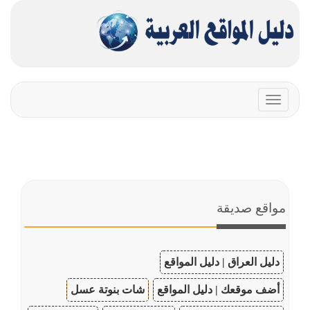
Toggle
navigation
مواقع صديقة
دليل العراق | دليل المواقع
أضف موقعك | دليل المواقع
شات بنوتة عسل