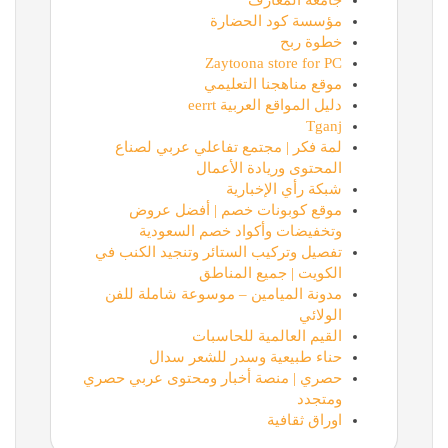
جامعة المعارف
مؤسسة كود الحضارة
خطوة ربح
Zaytoona store for PC
موقع مناهجنا التعليمي
دليل المواقع العربية eerrt
Tganj
لمة فكر | مجتمع تفاعلي عربي لصناع
المحتوى وريادة الأعمال
شبكة رأي الإخبارية
موقع كوبونات خصم | أفضل عروض
وتخفيضات وأكواد خصم السعودية
تفصيل وتركيب الستائر وتنجيد الكنب في
الكويت | جميع المناطق
مدونة الميامين – موسوعة شاملة للفن
الولائي
القيم العالمية للحاسبات
حناء طبيعية وسدر للشعر سدال
حصري | منصة أخبار ومحتوى عربي حصري
ومتجدد
اوراق ثقافية